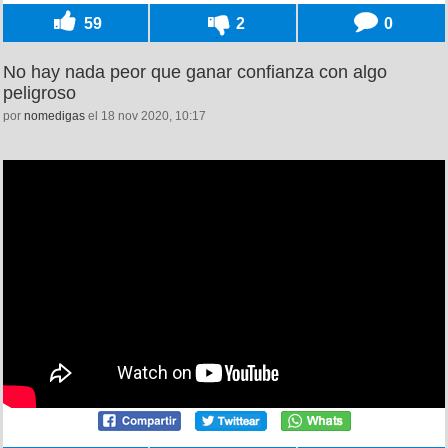
59
2
0
No hay nada peor que ganar confianza con algo
peligroso
por
nomedigas
el 18 nov 2020, 10:17