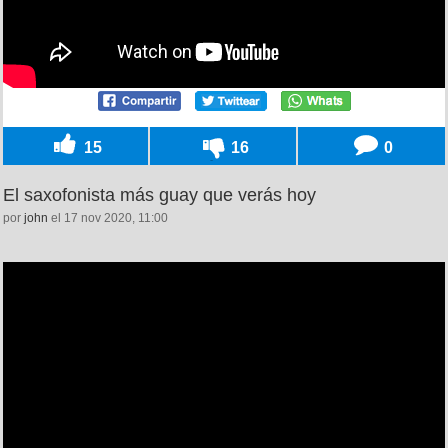
15
16
0
El saxofonista más guay que verás hoy
por
john
el 17 nov 2020, 11:00