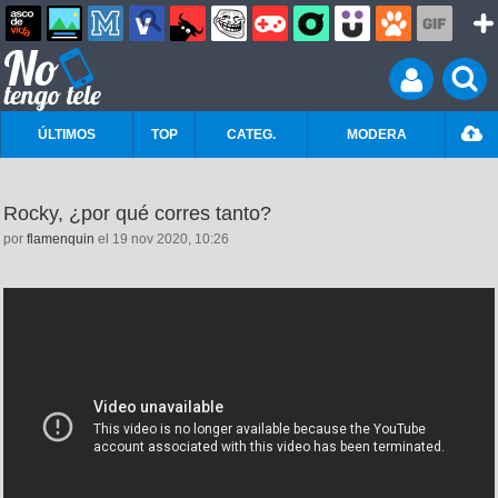
ÚLTIMOS
TOP
CATEG.
MODERA
Rocky, ¿por qué corres tanto?
por
flamenquin
el 19 nov 2020, 10:26