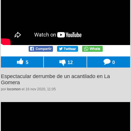
5
12
0
Espectacular derrumbe de un acantilado en La
Gomera
por
locomon
el 16 nov 2020, 11:05