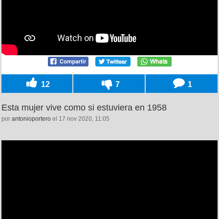
12
7
1
Esta mujer vive como si estuviera en 1958
por
antonioportero
el 17 nov 2020, 11:05