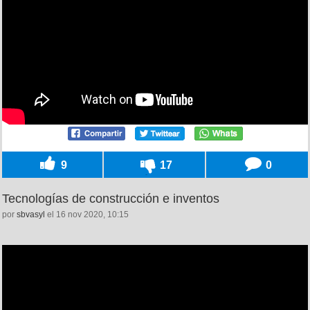
9
17
0
Tecnologías de construcción e inventos
por
sbvasyl
el 16 nov 2020, 10:15