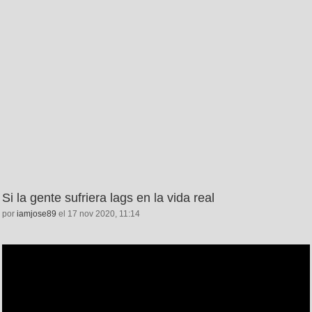
Si la gente sufriera lags en la vida real
por
iamjose89
el 17 nov 2020, 11:14