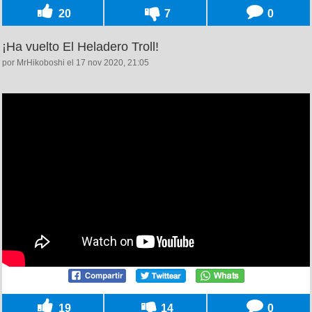
20
7
0
¡Ha vuelto El Heladero Troll!
por MrHikoboshi el 17 nov 2020, 21:05
19
14
0