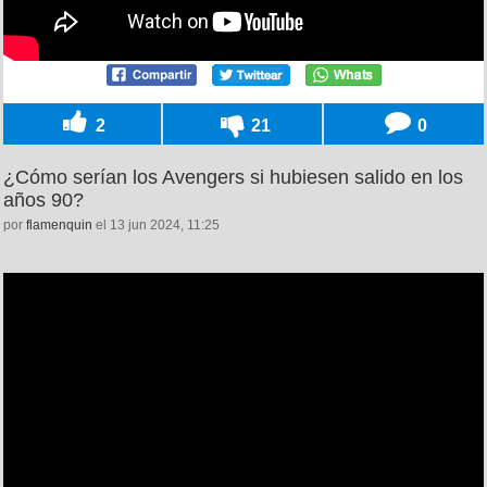
2
21
0
¿Cómo serían los Avengers si hubiesen salido en los
años 90?
por
flamenquin
el 13 jun 2024, 11:25