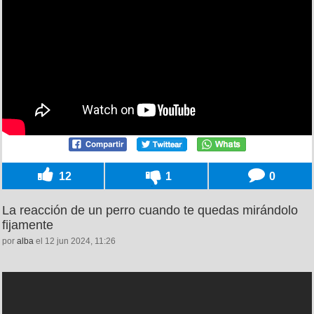
12
1
0
La reacción de un perro cuando te quedas mirándolo
fijamente
por
alba
el 12 jun 2024, 11:26