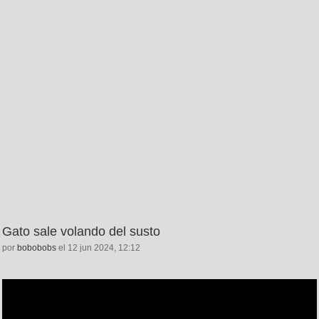
Gato sale volando del susto
por
bobobobs
el 12 jun 2024, 12:12