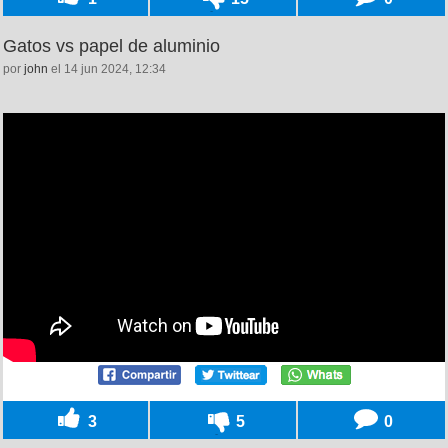
Gatos vs papel de aluminio
por
john
el 14 jun 2024, 12:34
3
5
0