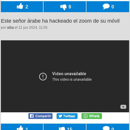
2
9
0
Este señor árabe ha hackeado el zoom de su móvil
por
alba
el 11 jun 2024, 11:05
1
15
0