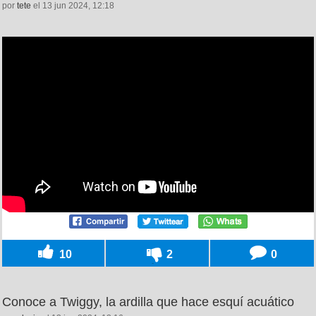
por
tete
el 13 jun 2024, 12:18
10
2
0
Conoce a Twiggy, la ardilla que hace esquí acuático