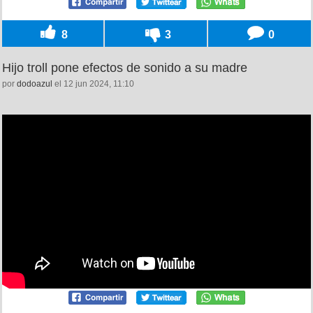
8
3
0
Hijo troll pone efectos de sonido a su madre
por
dodoazul
el 12 jun 2024, 11:10