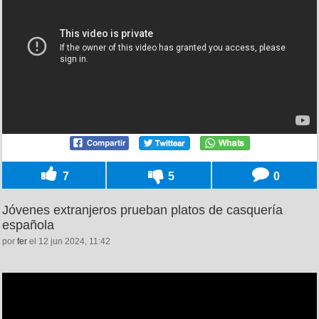
7
5
0
Jóvenes extranjeros prueban platos de casquería
española
por
fer
el 12 jun 2024, 11:42