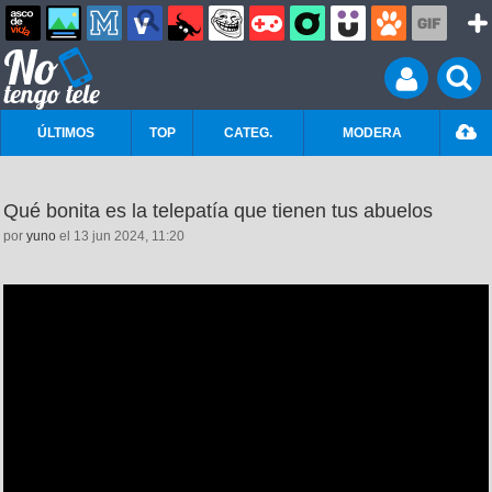
ÚLTIMOS
TOP
CATEG.
MODERA
Qué bonita es la telepatía que tienen tus abuelos
por
yuno
el 13 jun 2024, 11:20