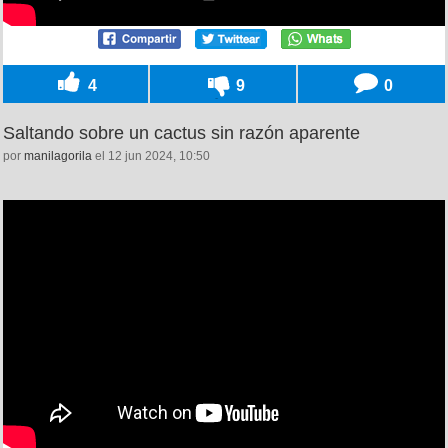
4
9
0
Saltando sobre un cactus sin razón aparente
por
manilagorila
el 12 jun 2024, 10:50