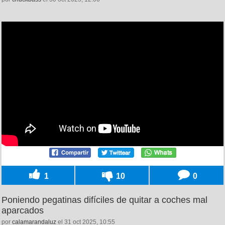
1
10
0
Poniendo pegatinas difíciles de quitar a coches mal
aparcados
por
calamarandaluz
el 31 oct 2025, 10:55