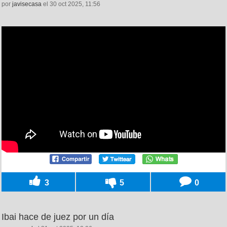
por
javisecasa
el 30 oct 2025, 11:56
3
5
0
Ibai hace de juez por un día