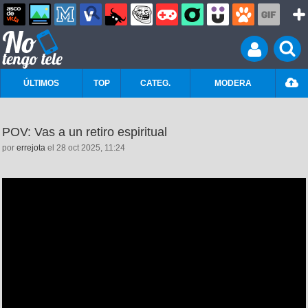
ÚLTIMOS
TOP
CATEG.
MODERA
POV: Vas a un retiro espiritual
por
errejota
el 28 oct 2025, 11:24