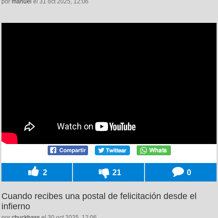
por
manuel
el 31 oct 2025, 12:06
2
21
0
Cuando recibes una postal de felicitación desde el
infierno
por
chuckbass
el 30 oct 2025, 12:06