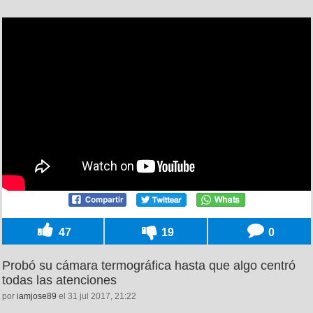
47
19
0
Probó su cámara termográfica hasta que algo centró
todas las atenciones
por
iamjose89
el 31 jul 2017, 21:22