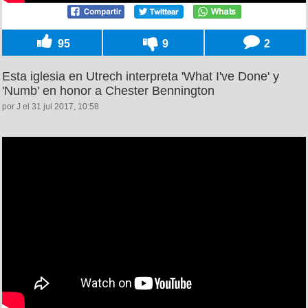
95
9
2
Esta iglesia en Utrech interpreta 'What I've Done' y
'Numb' en honor a Chester Bennington
por J el 31 jul 2017, 10:58