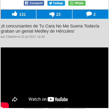
131
23
2
¡8 concursantes de Tu Cara No Me Suena Todavía
graban un genial Medley de Hércules!
por Chipirón el 31 jul 2017, 11:34