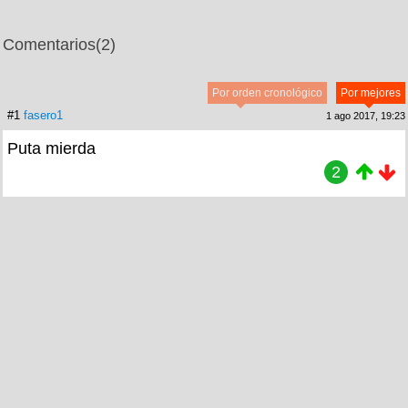
Comentarios
(2)
Por orden cronológico
Por mejores
#1
fasero1
1 ago 2017, 19:23
Puta mierda
2