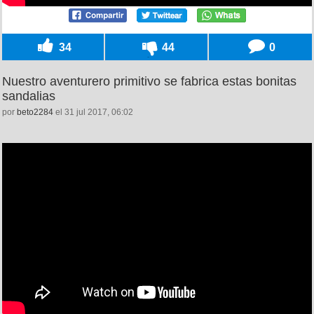
34
44
0
Nuestro aventurero primitivo se fabrica estas bonitas
sandalias
por
beto2284
el 31 jul 2017, 06:02