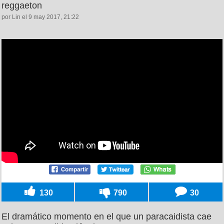
reggaeton
por Lin el 9 may 2017, 21:22
130
790
30
El dramático momento en el que un paracaidista cae