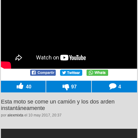
40
97
4
Esta moto se come un camión y los dos arden
instantáneamente
por
alexmixta
el 10 may 2017, 20:37