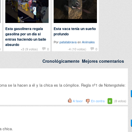
Esta gasolinera regala
Esta vaca tenía un sueño
gasolina por un día si
profundo
entras haciendo un baile
Por
patatabrava
en
Animales
absurdo
0
+3 (9 votos)
0
-4 (10 votos)
0
Por
john
en
Curiosidades
Cronológicamente
Mejores comentarios
roma se la hacen a él y la chica es la cómplice. Regla nº1 de Notengotele:
A favor
En contra
(8 votos)
8
la chica.