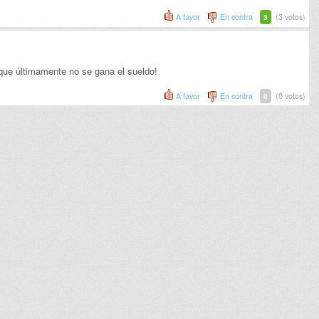
A favor
En contra
(3 votos)
3
, que últimamente no se gana el sueldo!
A favor
En contra
(0 votos)
0