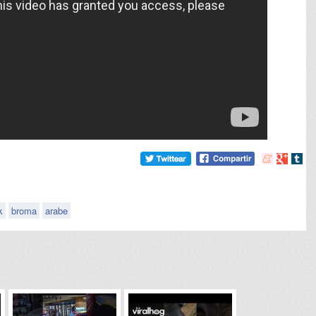
Compartir
Compart
Comp
en
en
en
meneame
Google
tumb
k
broma
arabe