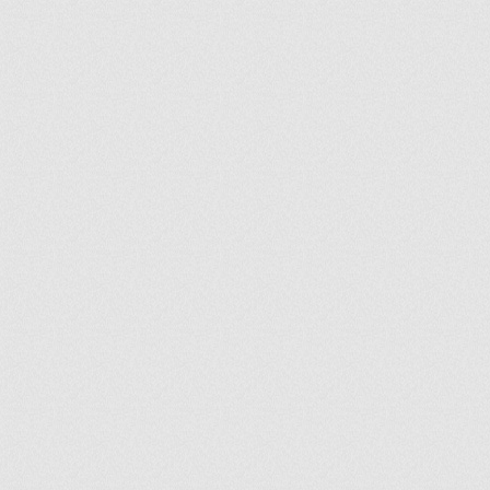
ir
artir
+
lr