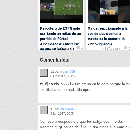
Reportero de ESPN sale
Gatos reaccionando a la
corriendo en mitad de un
voz de sus dueños a
partido de Fútbol
través de la cámara de
Americano al enterarse
videovigilancia
+3 (5 votos)
0
-1 (7 votos)
de que su mujer está
Por
fer
en
Animales
dando a luz
Comentarios:
Por
Baba
en
Curiosidades
#2 por
logan1688
8 jun 2017, 08:26
#1
@sandalio666
Le tira arena en la cara porque la b
los títulos están mal. Siempre.
#1 por
sandalio666
8 jun 2017, 00:51
Con ese presupuesto y que les salga ese mierda.
Además el gilipollas del final le tira arena a la cara a 