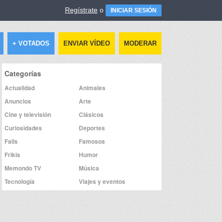
Regístrate
o
INICIAR SESIÓN
+ VOTADOS
ENVIAR VÍDEO
MODERAR
Categorías
Actualidad
Animales
Anuncios
Arte
Cine y televisión
Clásicos
Curiosidades
Deportes
Fails
Famosos
Frikis
Humor
Memondo TV
Música
Tecnología
Viajes y eventos