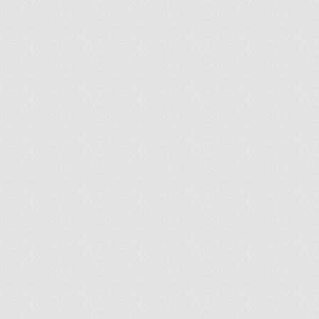
ir
artir
+
lr