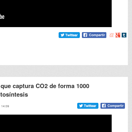
Compartir
Compart
Comp
en
en
en
meneame
Google
tumb
 que captura CO2 de forma 1000
tosíntesis
, 14:09