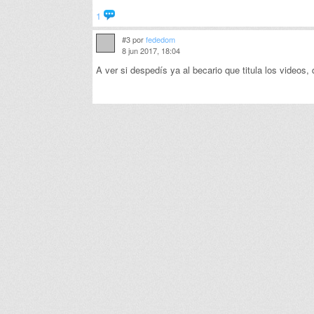
1
#3 por
fededom
8 jun 2017, 18:04
A ver si despedís ya al becario que titula los videos