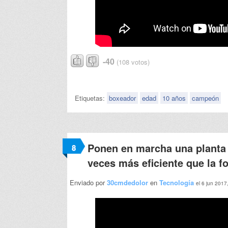
-40
(108 votos)
Etiquetas:
boxeador
edad
10 años
campeón
Ponen en marcha una planta
8
veces más eficiente que la fo
Enviado por
30cmdedolor
en
Tecnología
el 6 jun 2017