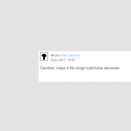
#4 por
keko_akuma
8 jun 2017, 19:51
Cambien mejor a No tengo subtítulos decentes