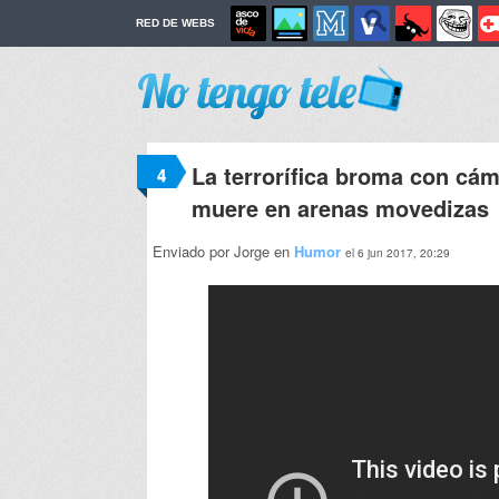
RED DE WEBS
La terrorífica broma con cám
4
muere en arenas movedizas
Enviado por Jorge en
Humor
el 6 jun 2017, 20:29