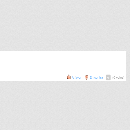
A favor
En contra
(0 votos)
0