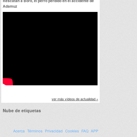
Rescatan a Boro, el perro perdido en el accidente de
Adamuz
ver más vídeos de actualidad »
Nube de etiquetas
Acerca
Términos
Privacidad
Cookies
FAQ
APP