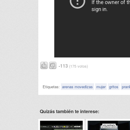
-113
(175 votos)
Etiquetas:
arenas movedizas
mujer
gritos
pran
Quizás también te interese: