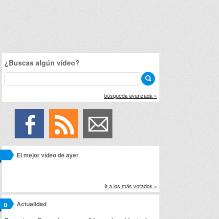
¿Buscas algún vídeo?
búsqueda avanzada »
El mejor vídeo de ayer
ir a los más votados »
Actualidad
0