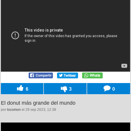
6
3
0
El donut más grande del mundo
por
locomon
el 29 sep 2023, 12:38