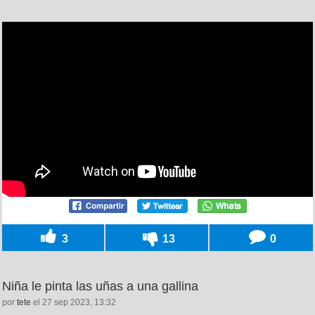
3
13
0
Niña le pinta las uñas a una gallina
por
tete
el 27 sep 2023, 13:32