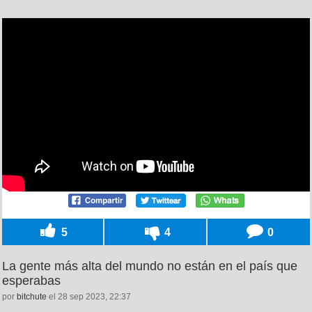
5
4
0
La gente más alta del mundo no están en el país que
esperabas
por
bitchute
el 28 sep 2023, 22:37