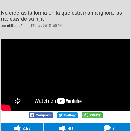
No creerás la forma en la que esta mamá ignora las
rabietas de su hija
por
philipthefair
el 17 may 2015, 05:24
467
90
7