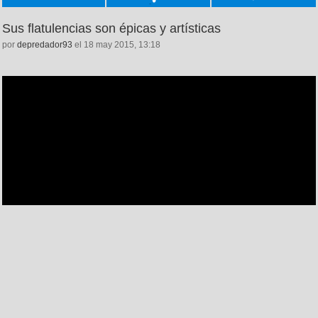
Sus flatulencias son épicas y artísticas
por
depredador93
el 18 may 2015, 13:18
411
208
11