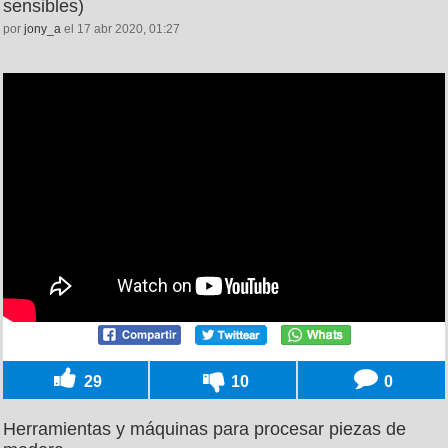
sensibles)
por
jony_a
el 17 abr 2020, 01:27
29
10
0
Herramientas y máquinas para procesar piezas de