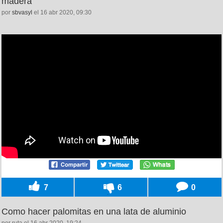
madera
por
sbvasyl
el 16 abr 2020, 09:30
7
6
0
Como hacer palomitas en una lata de aluminio
por ruta el 16 abr 2020, 19:24