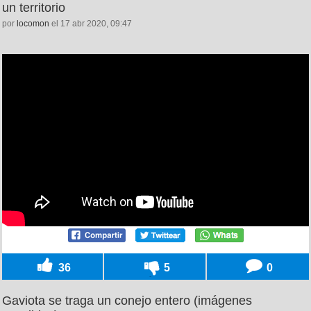
un territorio
por
locomon
el 17 abr 2020, 09:47
36
5
0
Gaviota se traga un conejo entero (imágenes