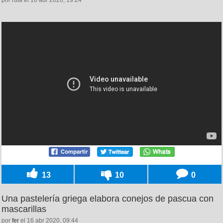
13
10
0
Una pastelería griega elabora conejos de pascua con
mascarillas
por
fer
el 16 abr 2020, 09:44