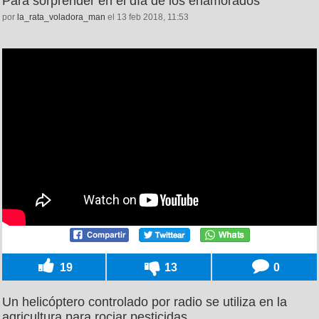
Para sorprender en el día de los enamorados
por
la_rata_voladora_man
el 13 feb 2018, 11:53
19
13
0
Un helicóptero controlado por radio se utiliza en la
agricultura para rociar pesticidas