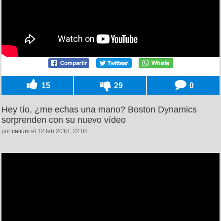
15
29
0
Hey tío, ¿me echas una mano? Boston Dynamics
sorprenden con su nuevo vídeo
por
calium
el 12 feb 2018, 22:08