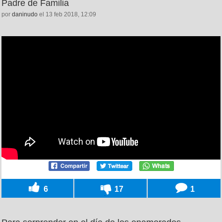
Padre de Familia
por
daninudo
el 13 feb 2018, 12:09
6
17
1