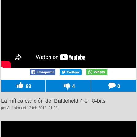
88
4
0
La mítica canción del Battlefield 4 en 8-bits
por Anónimo el 12 feb 2018, 11:08