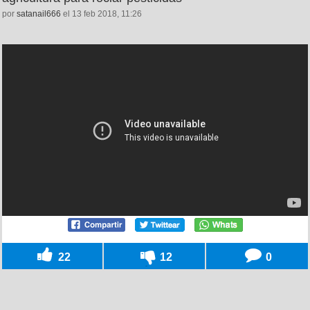
por
satanail666
el 13 feb 2018, 11:26
22
12
0