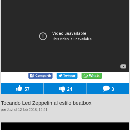
57
24
3
Tocando Led Zeppelin al estilo beatbox
por Javi el 12 feb 2018, 12:51