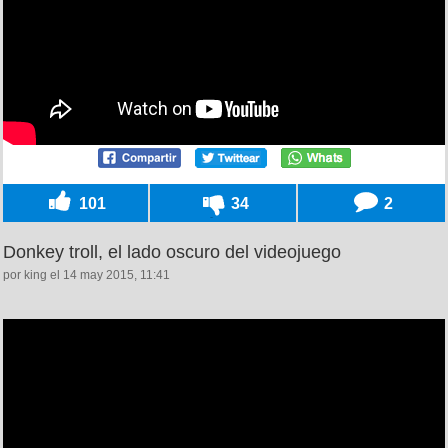
101
34
2
Donkey troll, el lado oscuro del videojuego
por king el 14 may 2015, 11:41