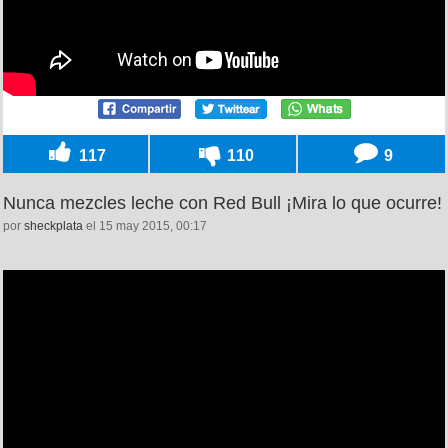
117
110
9
Nunca mezcles leche con Red Bull ¡Mira lo que ocurre!
por
sheckplata
el 15 may 2015, 00:17