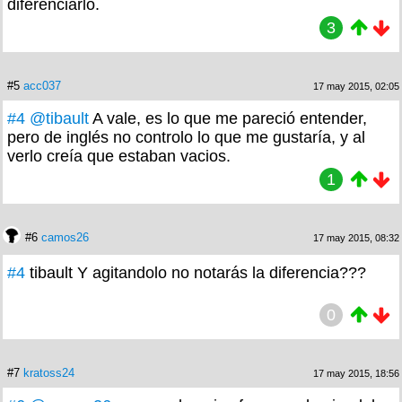
diferenciarlo.
3
#5
acc037
17 may 2015, 02:05
#4
@tibault
A vale, es lo que me pareció entender,
pero de inglés no controlo lo que me gustaría, y al
verlo creía que estaban vacios.
1
#6
camos26
17 may 2015, 08:32
#4
tibault Y agitandolo no notarás la diferencia???
0
#7
kratoss24
17 may 2015, 18:56