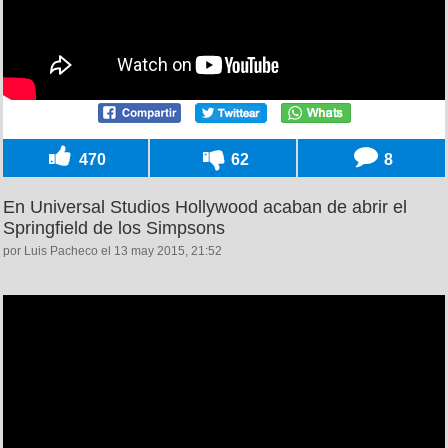
470
62
8
En Universal Studios Hollywood acaban de abrir el
Springfield de los Simpsons
por Luis Pacheco el 13 may 2015, 21:52