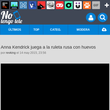
ÚLTIMOS
TOP
CATEG.
MODERA
Anna Kendrick juega a la ruleta rusa con huevos
por
revking
el 14 may 2015, 23:56