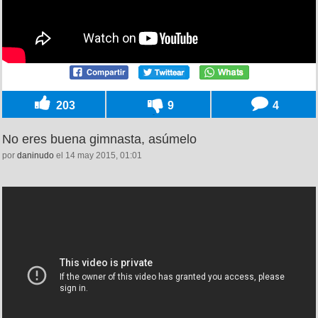
203
9
4
No eres buena gimnasta, asúmelo
por
daninudo
el 14 may 2015, 01:01