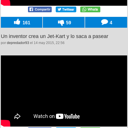
161
59
4
Un inventor crea un Jet-Kart y lo saca a pasear
por
depredador93
el 14 may 2015, 22:56