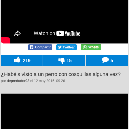
219
15
5
¿Habéis visto a un perro con cosquillas alguna vez?
por
depredador93
el 12 may 2015, 09:26