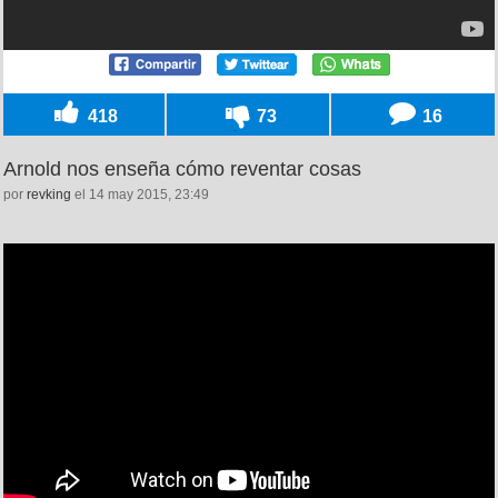
418
73
16
Arnold nos enseña cómo reventar cosas
por
revking
el 14 may 2015, 23:49