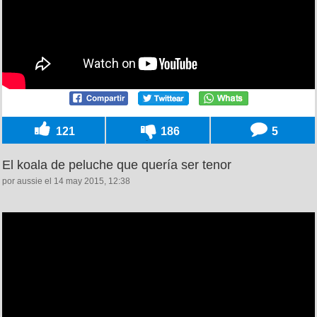
121
186
5
El koala de peluche que quería ser tenor
por aussie el 14 may 2015, 12:38