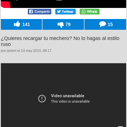
141
79
15
¿Quieres recargar tu mechero? No lo hagas al estilo
ruso
por jarlem el 14 may 2015, 08:17