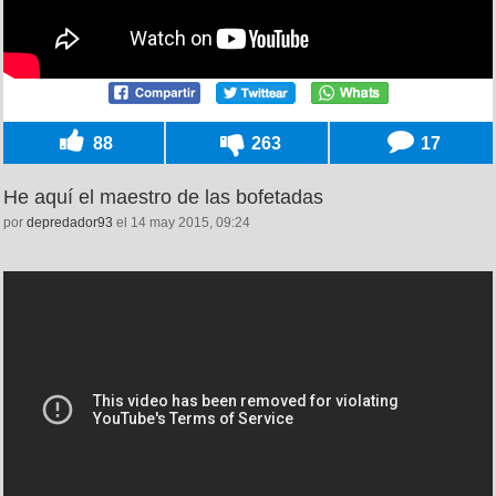
88
263
17
He aquí el maestro de las bofetadas
por
depredador93
el 14 may 2015, 09:24