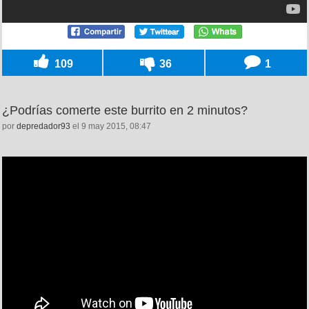
109
36
1
¿Podrías comerte este burrito en 2 minutos?
por
depredador93
el 9 may 2015, 08:47