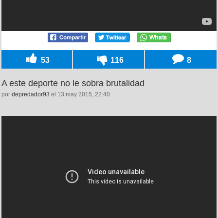
53
116
8
A este deporte no le sobra brutalidad
por
depredador93
el 13 may 2015, 22:40