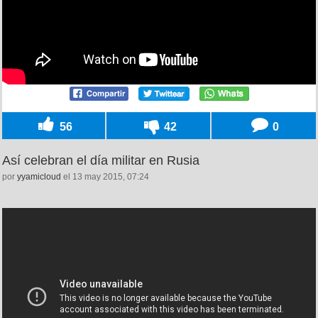
56
42
0
Así celebran el día militar en Rusia
por
yyamicloud
el 13 may 2015, 07:24