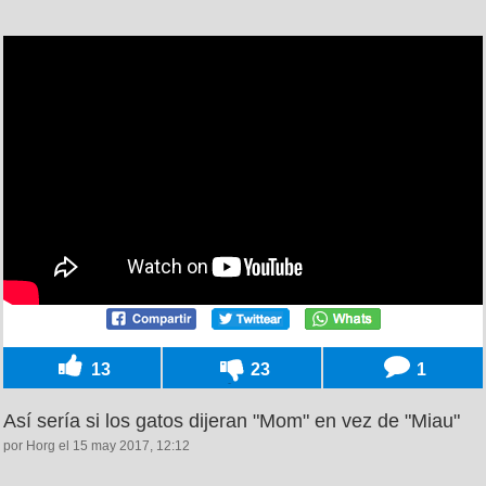
13
23
1
Así sería si los gatos dijeran "Mom" en vez de "Miau"
por Horg el 15 may 2017, 12:12