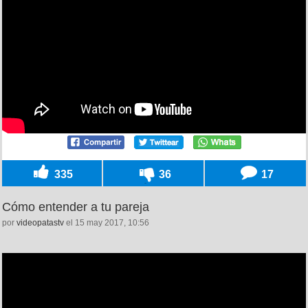
335
36
17
Cómo entender a tu pareja
por
videopatastv
el 15 may 2017, 10:56