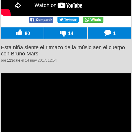
80
14
1
Esta niña siente el ritmazo de la músic aen el cuerpo
con Bruno Mars
por
123dale
el 14 may 2017, 12:54