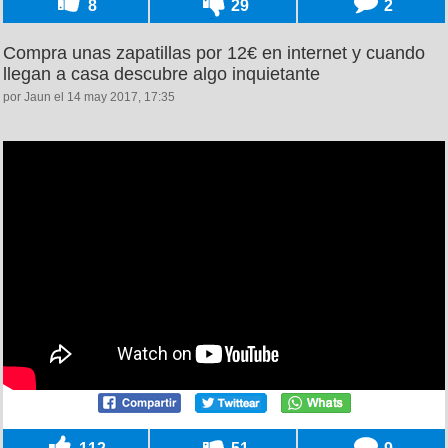
8
29
2
Compra unas zapatillas por 12€ en internet y cuando
llegan a casa descubre algo inquietante
por Jaun el 14 may 2017, 17:35