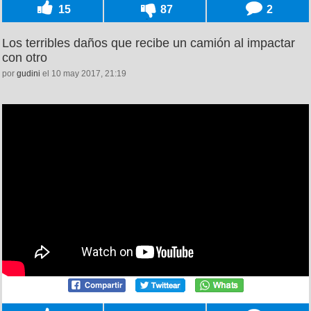
15
87
2
Los terribles daños que recibe un camión al impactar
con otro
por
gudini
el 10 may 2017, 21:19