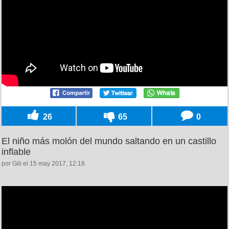
26
65
0
El niño más molón del mundo saltando en un castillo
inflable
por Gili el 15 may 2017, 12:18