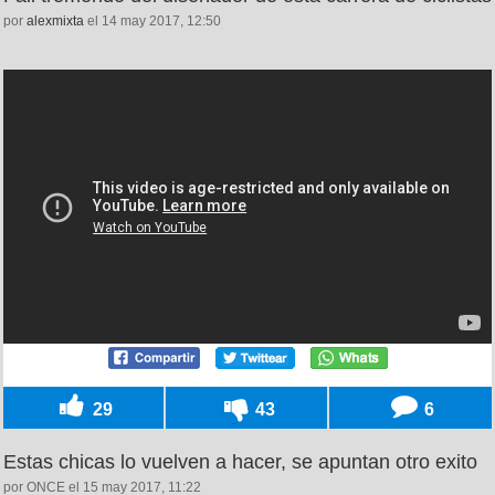
por
alexmixta
el 14 may 2017, 12:50
29
43
6
Estas chicas lo vuelven a hacer, se apuntan otro exito
por ONCE el 15 may 2017, 11:22