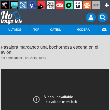
ÚLTIMOS
TOP
CATEG.
MODERA
Pasajera marcando una bochornosa escena en el
avión
por
daninudo
el 9 abr 2019, 18:49