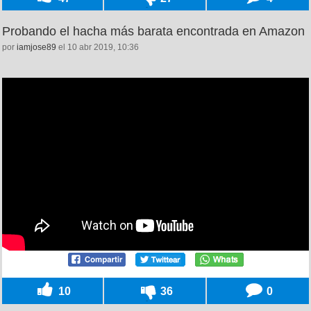
Probando el hacha más barata encontrada en Amazon
por
iamjose89
el 10 abr 2019, 10:36
10
36
0