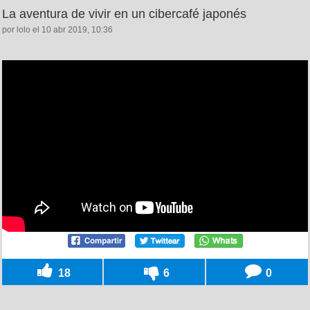
La aventura de vivir en un cibercafé japonés
por lolo el 10 abr 2019, 10:36
18
6
0