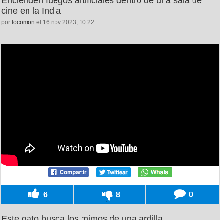
Encienden fuegos artificiales dentro de una sala de
cine en la India
por
locomon
el 16 nov 2023, 10:22
6
8
0
Este gato busca los mimos de una ardilla