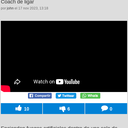
Coach de ligar
por
john
el 17 nov 2023, 13:18
10
6
0