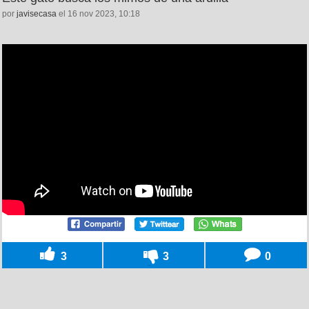
por
javisecasa
el 16 nov 2023, 10:18
3
3
0