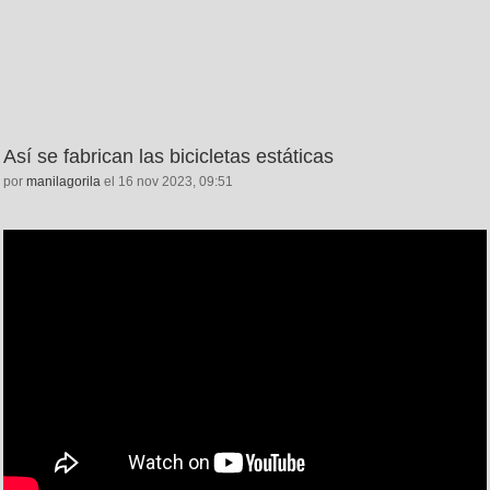
Así se fabrican las bicicletas estáticas
por
manilagorila
el 16 nov 2023, 09:51