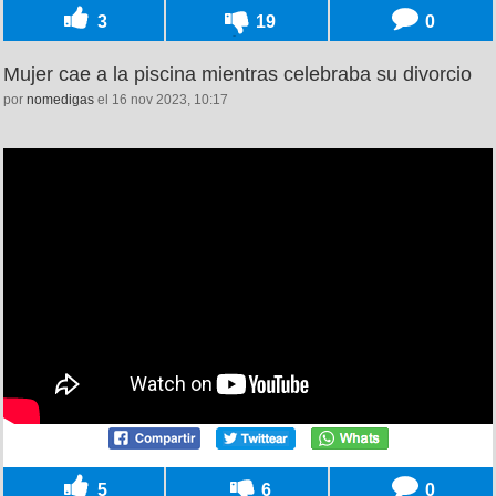
3
19
0
Mujer cae a la piscina mientras celebraba su divorcio
por
nomedigas
el 16 nov 2023, 10:17
5
6
0