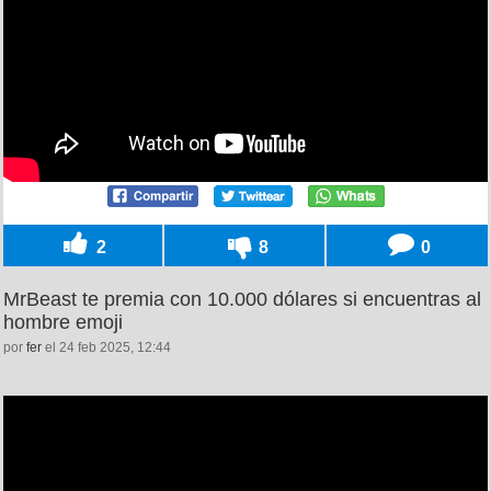
2
8
0
MrBeast te premia con 10.000 dólares si encuentras al
hombre emoji
por
fer
el 24 feb 2025, 12:44