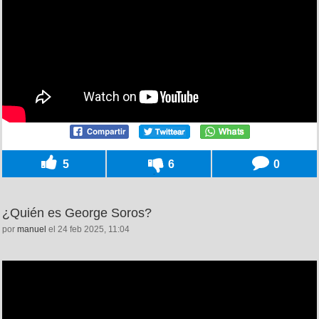
5
6
0
¿Quién es George Soros?
por
manuel
el 24 feb 2025, 11:04