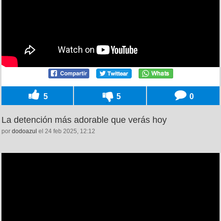
5
5
0
La detención más adorable que verás hoy
por
dodoazul
el 24 feb 2025, 12:12