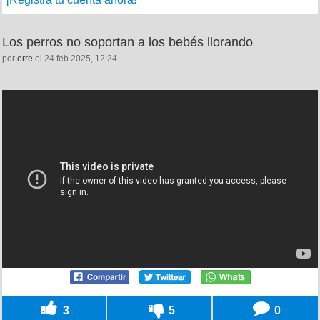
Los perros no soportan a los bebés llorando
por
erre
el 24 feb 2025, 12:24
3
5
0