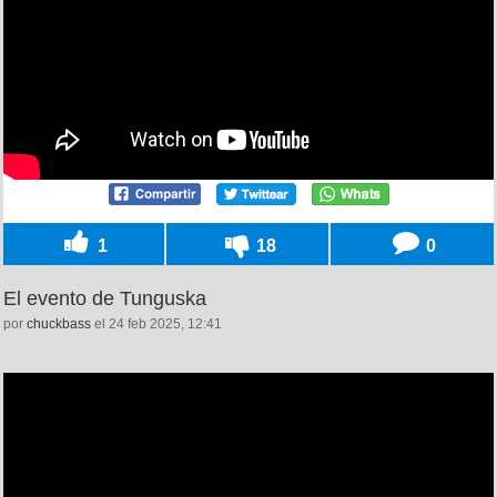
1
18
0
El evento de Tunguska
por
chuckbass
el 24 feb 2025, 12:41