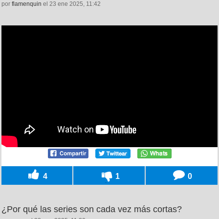
por
flamenquin
el 23 ene 2025, 11:42
4
1
0
¿Por qué las series son cada vez más cortas?