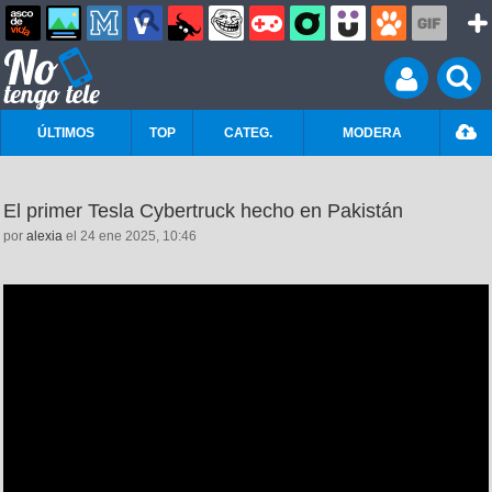
ÚLTIMOS
TOP
CATEG.
MODERA
El primer Tesla Cybertruck hecho en Pakistán
por
alexia
el 24 ene 2025, 10:46