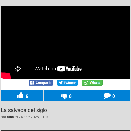
6
8
0
La salvada del siglo
por
alba
el 24 ene 2025, 11:10