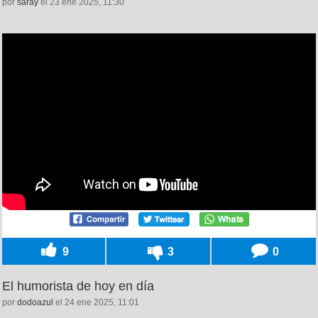
por
saray
el 23 ene 2025, 11:30
9
3
0
El humorista de hoy en día
por
dodoazul
el 24 ene 2025, 11:01