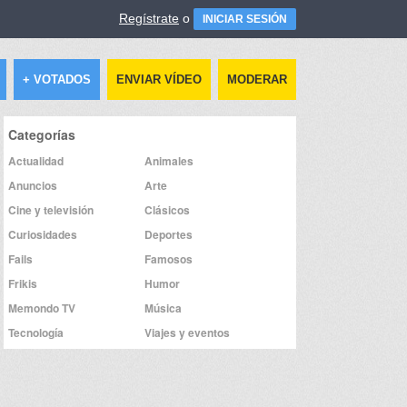
Regístrate
o
INICIAR SESIÓN
+ VOTADOS
ENVIAR VÍDEO
MODERAR
Categorías
Actualidad
Animales
Anuncios
Arte
Cine y televisión
Clásicos
Curiosidades
Deportes
Fails
Famosos
Frikis
Humor
Memondo TV
Música
Tecnología
Viajes y eventos