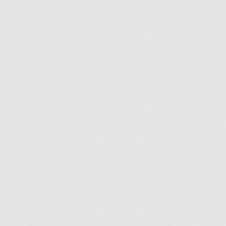
ir
artir
+
lr