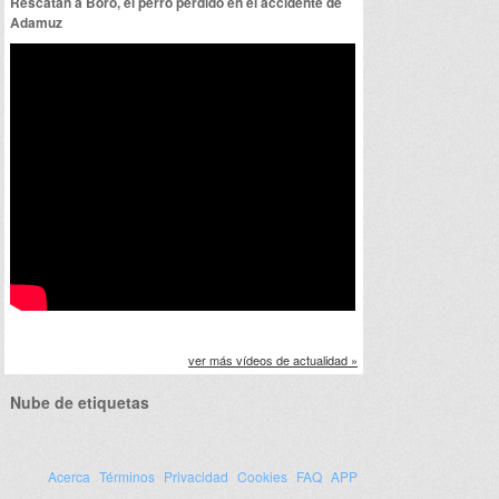
Rescatan a Boro, el perro perdido en el accidente de
Adamuz
ver más vídeos de actualidad »
Nube de etiquetas
Acerca
Términos
Privacidad
Cookies
FAQ
APP