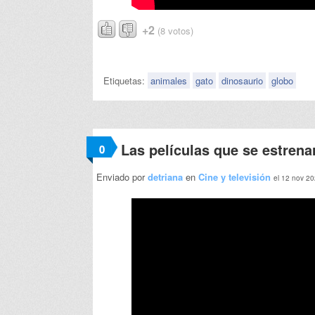
+2
(8 votos)
Etiquetas:
animales
gato
dinosaurio
globo
Las películas que se estrena
0
Enviado por
detriana
en
Cine y televisión
el 12 nov 20