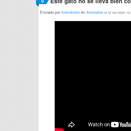
Este gato no se lleva bien c
0
Enviado por
bobobobs
en
Animales
el 12 nov 2024, 10