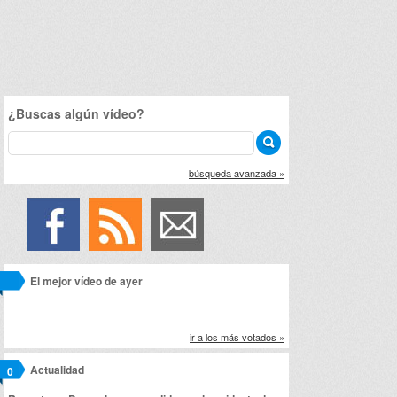
¿Buscas algún vídeo?
búsqueda avanzada »
El mejor vídeo de ayer
ir a los más votados »
Actualidad
0