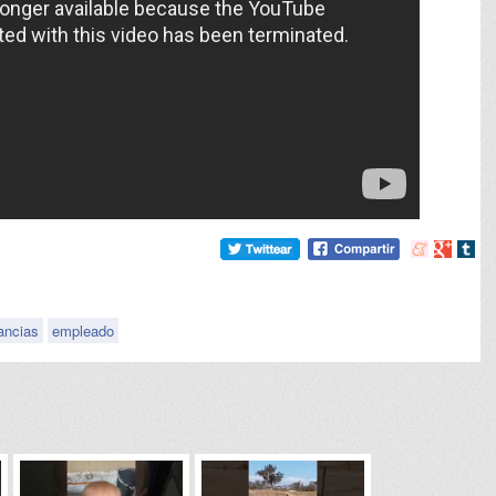
Compartir
Compart
Comp
en
en
en
meneame
Google
tumb
ancias
empleado