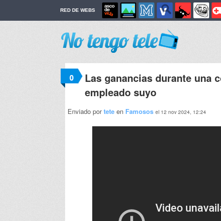
RED DE WEBS
Las ganancias durante una c
0
empleado suyo
Enviado por
tete
en
Famosos
el 12 nov 2024, 12:24