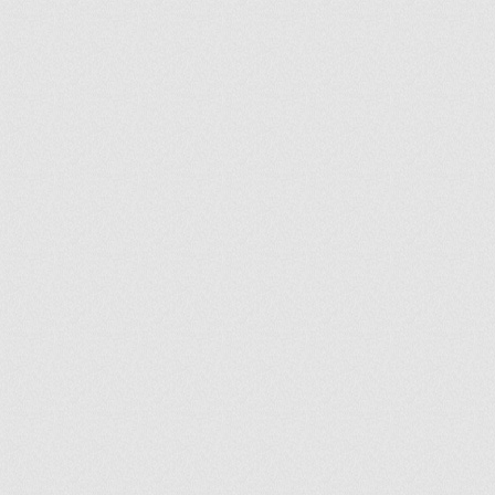
ir
artir
+
lr