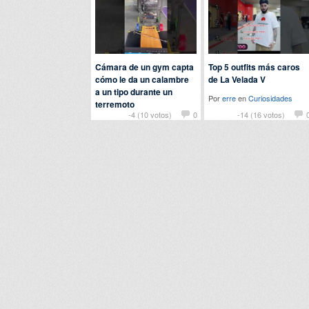
Cámara de un gym capta
Top 5 outfits más caros
cómo le da un calambre
de La Velada V
a un tipo durante un
Por
erre
en
Curiosidades
terremoto
-4 (10 votos)
0
-14 (16 votos)
Por
nomedigas
en
Fails