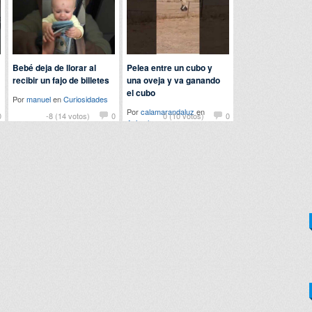
Bebé deja de llorar al
Pelea entre un cubo y
recibir un fajo de billetes
una oveja y va ganando
el cubo
Por
manuel
en
Curiosidades
Por
calamarandaluz
en
0
-8 (14 votos)
0
0 (10 votos)
0
Animales