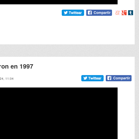
Compartir
Compart
Comp
en
en
en
meneame
Google
tumb
ron en 1997
24, 11:04