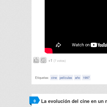
+1
(7 votos)
Etiquetas:
cine
películas
año
1997
La evolución del cine en un 
0