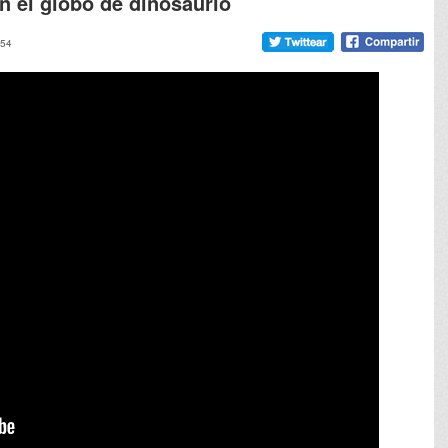
on el globo de dinosaurio
:54