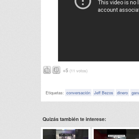
+5
(11 votos)
Etiquetas:
conversación
Jeff Bezos
dinero
gan
Quizás también te interese: