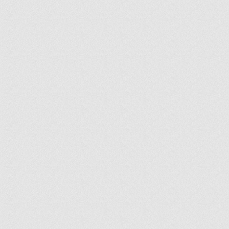
ir
artir
+
lr