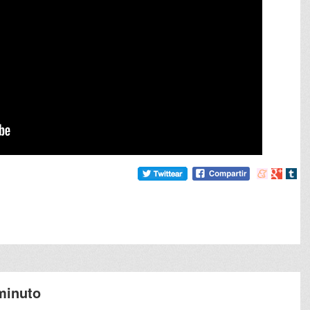
Compartir
Compart
Comp
en
en
en
meneame
Google
tumb
minuto