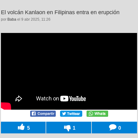
El volcán Kanlaon en Filipinas entra en erupción
por
Baba
el 9 abr 2025, 11:26
5
1
0