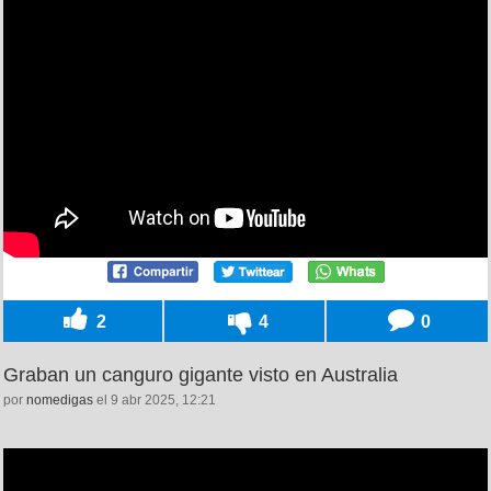
2
4
0
Graban un canguro gigante visto en Australia
por
nomedigas
el 9 abr 2025, 12:21