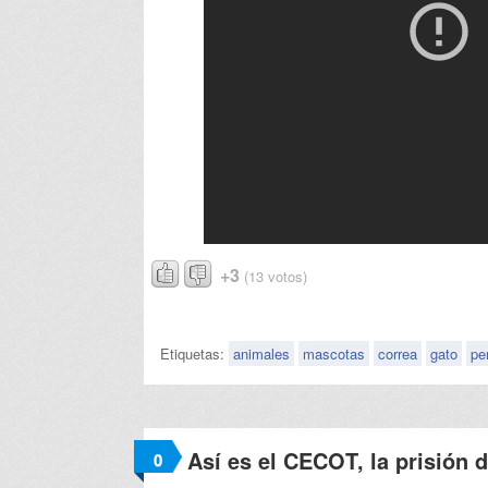
+3
(13 votos)
Etiquetas:
animales
mascotas
correa
gato
pe
Así es el CECOT, la prisión 
0