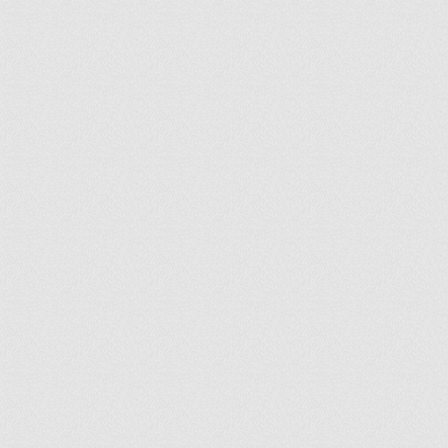
ir
artir
+
lr