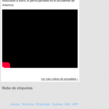
Rescatan a Boro, el perro perdido en el accidente de
Adamuz
ver más vídeos de actualidad »
Nube de etiquetas
Acerca
Términos
Privacidad
Cookies
FAQ
APP