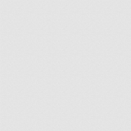
ir
artir
+
lr