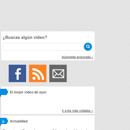
¿Buscas algún vídeo?
búsqueda avanzada »
El mejor vídeo de ayer
ir a los más votados »
Actualidad
0