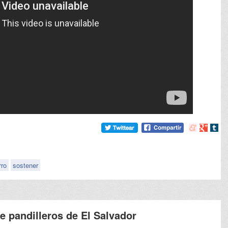
Compartir
Compart
Comp
en
en
en
meneame
Google
tumb
rro
sostener
de pandilleros de El Salvador