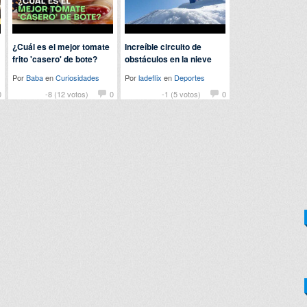
¿Cuál es el mejor tomate
Increíble circuito de
frito 'casero' de bote?
obstáculos en la nieve
Por
Baba
en
Curiosidades
Por
ladeflix
en
Deportes
0
-8 (12 votos)
0
-1 (5 votos)
0