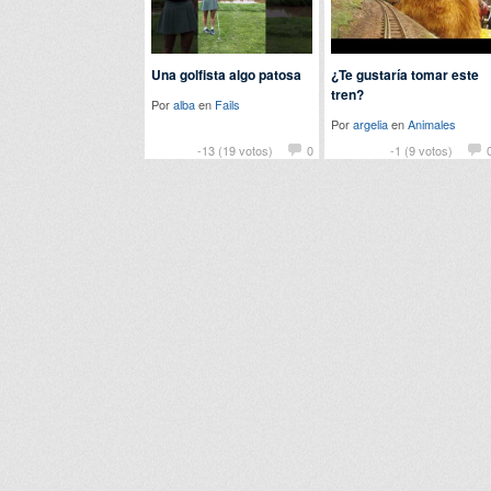
Una golfista algo patosa
¿Te gustaría tomar este
tren?
Por
alba
en
Fails
Por
argelia
en
Animales
-13 (19 votos)
0
-1 (9 votos)