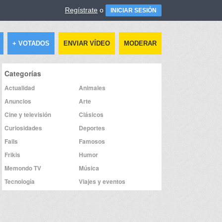
Regístrate
o
INICIAR SESIÓN
+ VOTADOS
ENVIAR VÍDEO
MODERAR
Categorías
Actualidad
Animales
Anuncios
Arte
Cine y televisión
Clásicos
Curiosidades
Deportes
Fails
Famosos
Frikis
Humor
Memondo TV
Música
Tecnología
Viajes y eventos