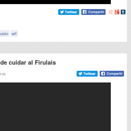
Compartir
Compart
Comp
en
en
en
meneame
Google
tumb
uieto
wtf
de cuidar al Firulais
2:33