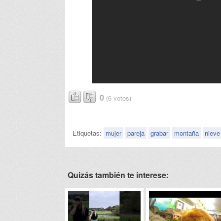
0
(6 votos)
Etiquetas:
mujer
pareja
grabar
montaña
nieve
Quizás también te interese: