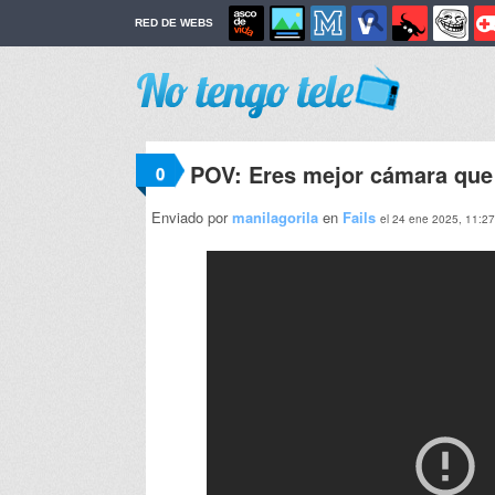
RED DE WEBS
POV: Eres mejor cámara que
0
Enviado por
manilagorila
en
Fails
el 24 ene 2025, 11:27