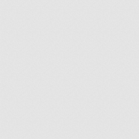
ir
artir
+
lr