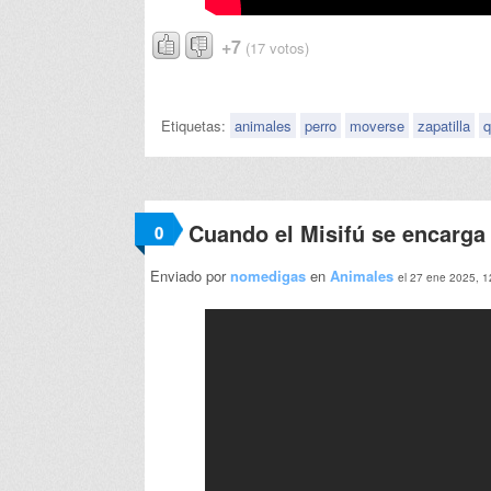
+7
(17 votos)
Etiquetas:
animales
perro
moverse
zapatilla
q
Cuando el Misifú se encarga 
0
Enviado por
nomedigas
en
Animales
el 27 ene 2025, 1