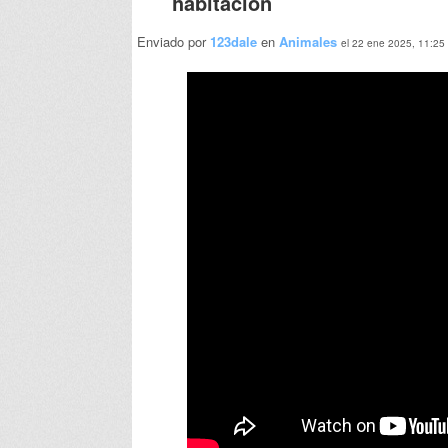
habitación
Enviado por
123dale
en
Animales
el 22 ene 2025, 11:25