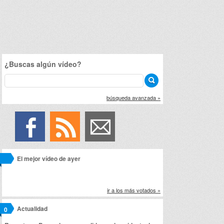
¿Buscas algún vídeo?
búsqueda avanzada »
El mejor vídeo de ayer
ir a los más votados »
Actualidad
0