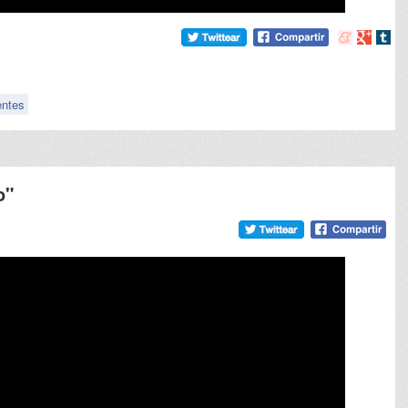
Compartir
Compart
Comp
en
en
en
meneame
Google
tumb
entes
o"