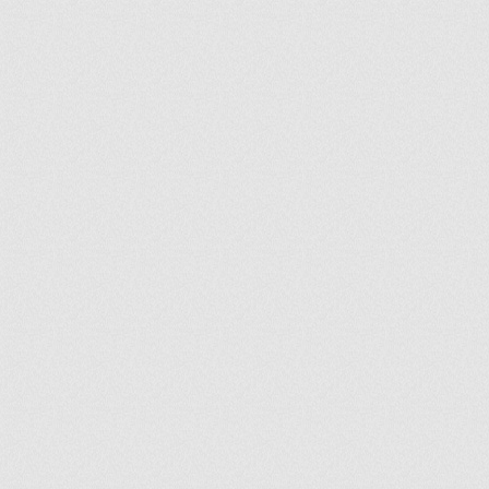
ir
artir
+
lr