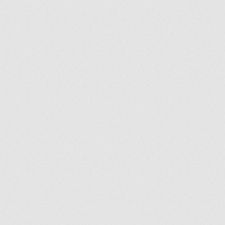
ir
artir
+
lr