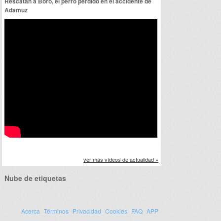
Rescatan a Boro, el perro perdido en el accidente de
Adamuz
ver más vídeos de actualidad »
Nube de etiquetas
Acerca
Términos
Privacidad
Cookies
FAQ
APP