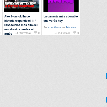
Alex Honnold hace
La canasta más adorable
historia trepando el 11º
que verás hoy
rascacielos más alto del
Por
chuckbass
en
Animales
mundo sin cuerdas ni
0
+1 (13 votos)
0
+2 (14 votos)
0
arnés
Por
patatabrava
en
Curiosidades