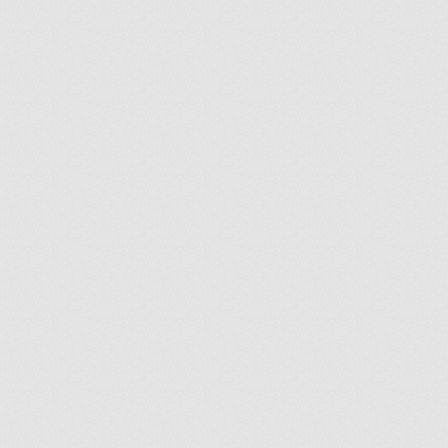
ir
artir
+
lr