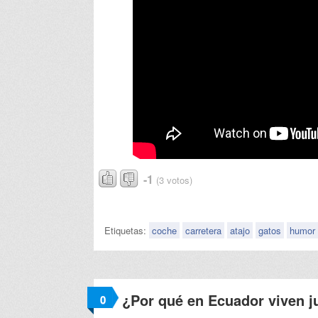
-1
(3 votos)
Etiquetas:
coche
carretera
atajo
gatos
humor
¿Por qué en Ecuador viven j
0