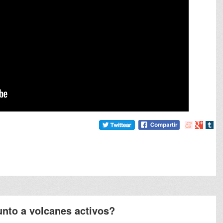
Compartir
Compart
Comp
en
en
en
meneame
Google
tumb
unto a volcanes activos?