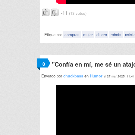
-11
(13 votos)
Etiquetas:
compras
mujer
dinero
robots
asist
"Confía en mí, me sé un ataj
0
Enviado por
chuckbass
en
Humor
el 27 mar 2025, 11:41