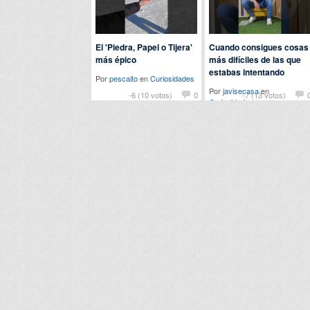
El 'Piedra, Papel o Tijera'
Cuando consigues cosas
más épico
más difíciles de las que
estabas intentando
Por
pescaito
en
Curiosidades
Por
javisecasa
en
-6 (10 votos)
0
-7 (13 votos)
Curiosidades