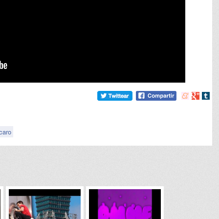
Compartir
Compart
Comp
en
en
en
meneame
Google
tumb
caro