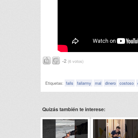
-2
(6 votos)
Etiquetas:
fails
failarmy
mal
dinero
costoso
Quizás también te interese: