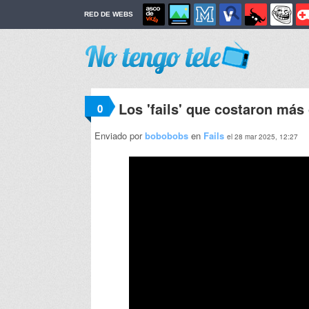
RED DE WEBS
Los 'fails' que costaron más
0
Enviado por
bobobobs
en
Fails
el 28 mar 2025, 12:27