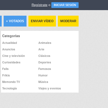
Regístrate
o
INICIAR SESIÓN
+ VOTADOS
ENVIAR VÍDEO
MODERAR
Categorías
Actualidad
Animales
Anuncios
Arte
Cine y televisión
Clásicos
Curiosidades
Deportes
Fails
Famosos
Frikis
Humor
Memondo TV
Música
Tecnología
Viajes y eventos