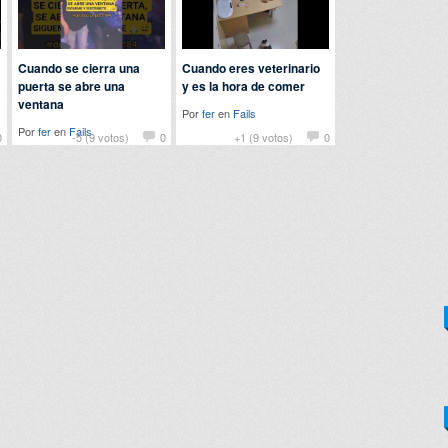
Cuando se cierra una
Cuando eres veterinario
puerta se abre una
y es la hora de comer
ventana
Por
fer
en
Fails
Por
fer
en
Fails
0
-5 (9 votos)
0
+1 (9 votos)
0