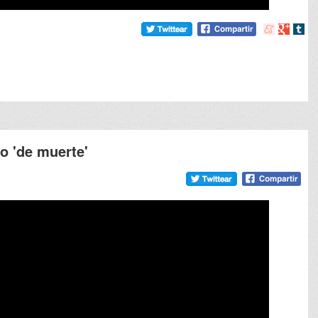
Compartir
Compart
Comp
en
en
en
meneame
Google
tumb
o 'de muerte'