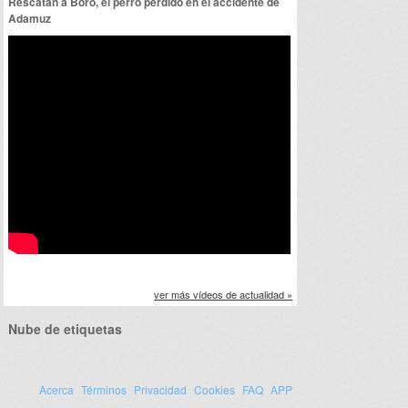
Rescatan a Boro, el perro perdido en el accidente de
Adamuz
ver más vídeos de actualidad »
Nube de etiquetas
Acerca
Términos
Privacidad
Cookies
FAQ
APP