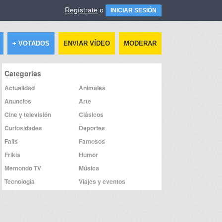
Regístrate
o
INICIAR SESIÓN
+ VOTADOS
ENVIAR VÍDEO
MODERAR
Categorías
Actualidad
Animales
Anuncios
Arte
Cine y televisión
Clásicos
Curiosidades
Deportes
Fails
Famosos
Frikis
Humor
Memondo TV
Música
Tecnología
Viajes y eventos