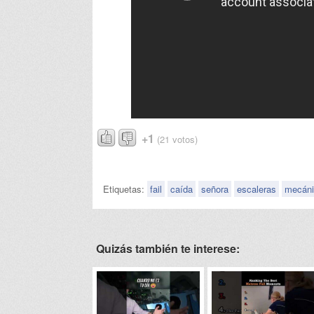
+1
(21 votos)
Etiquetas:
fail
caída
señora
escaleras
mecáni
Quizás también te interese: