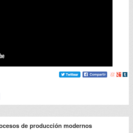
Compartir
Compart
Comp
en
en
en
meneame
Google
tumb
rocesos de producción modernos