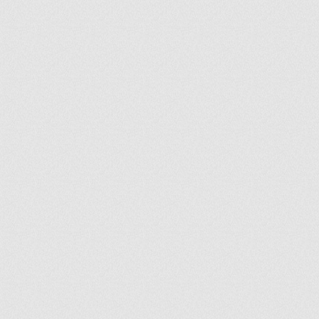
ir
artir
+
lr