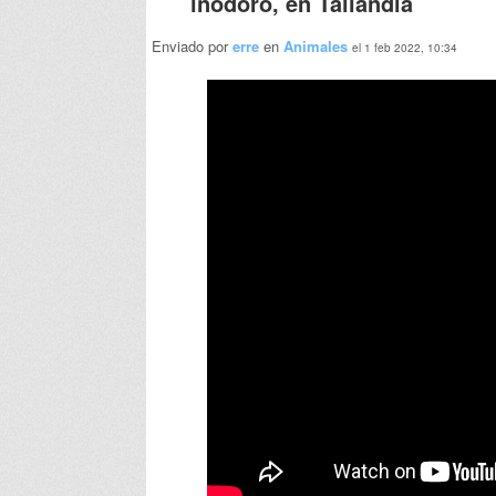
inodoro, en Tailandia
Enviado por
erre
en
Animales
el 1 feb 2022, 10:34