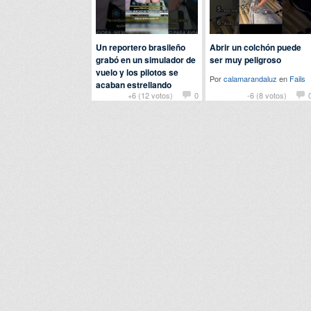
Un reportero brasileño
Abrir un colchón puede
grabó en un simulador de
ser muy peligroso
vuelo y los pilotos se
Por
calamarandaluz
en
Fails
acaban estrellando
+6 (12 votos)
0
-6 (8 votos)
Por
chuckbass
en
Fails