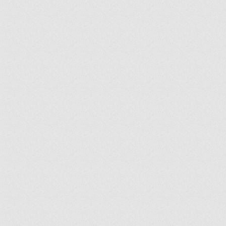
ir
artir
+
lr