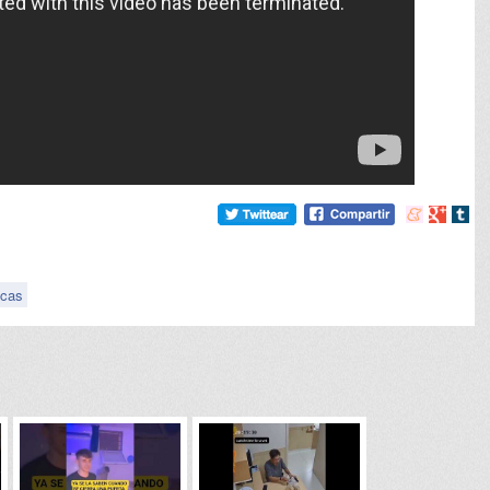
Compartir
Compart
Comp
en
en
en
meneame
Google
tumb
cas