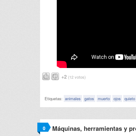
+2
(12 votos)
Etiquetas:
animales
gatos
muerto
ojos
quieto
Máquinas, herramientas y p
0