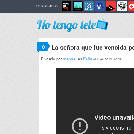
RED DE WEBS
La señora que fue vencida p
0
Enviado por
manuel
en
Fails
el 1 feb 2022, 10:39