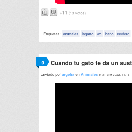
+11
(13 votos)
Etiquetas:
animales
lagarto
wc
baño
inodoro
Cuando tu gato te da un sust
0
Enviado por
argelia
en
Animales
el 31 ene 2022, 11:18