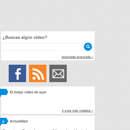
¿Buscas algún vídeo?
búsqueda avanzada »
El mejor vídeo de ayer
ir a los más votados »
Actualidad
0