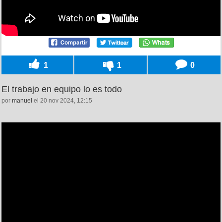
1
1
0
El trabajo en equipo lo es todo
por
manuel
el 20 nov 2024, 12:15