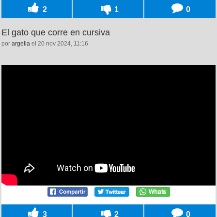
2
1
0
El gato que corre en cursiva
por
argelia
el 20 nov 2024, 11:16
3
2
0