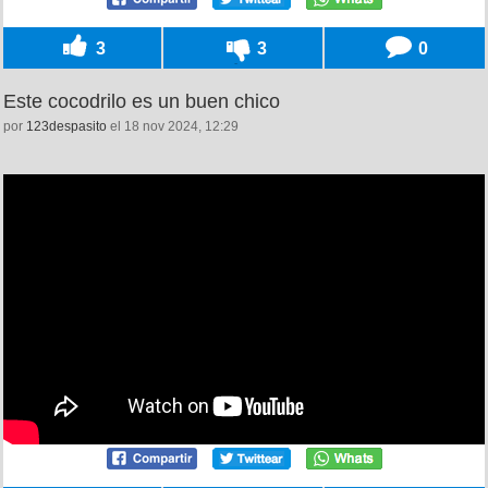
3
3
0
Este cocodrilo es un buen chico
por
123despasito
el 18 nov 2024, 12:29