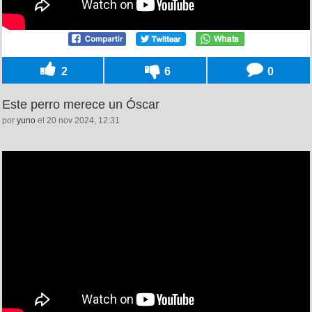
2
6
0
Este perro merece un Óscar
por
yuno
el 20 nov 2024, 12:31