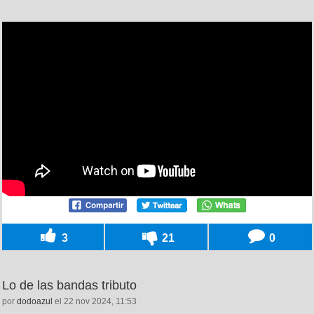
3
21
0
Lo de las bandas tributo
por
dodoazul
el 22 nov 2024, 11:53