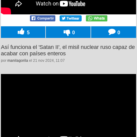
5
0
0
Así funciona el 'Satan II', el misil nuclear ruso capaz de
acabar con países enteros
por
manilagorila
el 21 nov 2024, 11:07