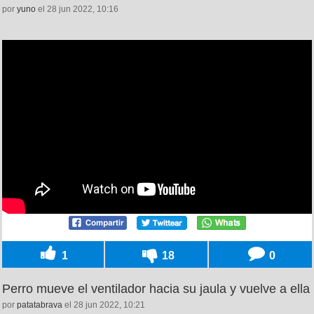
por
yuno
el 28 jun 2022, 10:16
1
18
0
Perro mueve el ventilador hacia su jaula y vuelve a ella
por
patatabrava
el 28 jun 2022, 10:21