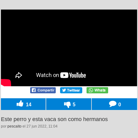
14
5
0
Este perro y esta vaca son como hermanos
por
pescaito
el 27 jun 2022, 11:04