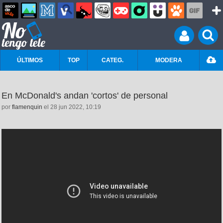
ÚLTIMOS
TOP
CATEG.
MODERA
En McDonald's andan 'cortos' de personal
por
flamenquin
el 28 jun 2022, 10:19