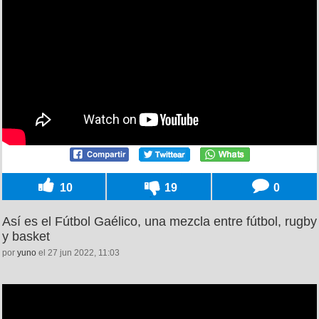
10
19
0
Así es el Fútbol Gaélico, una mezcla entre fútbol, rugby
y basket
por
yuno
el 27 jun 2022, 11:03