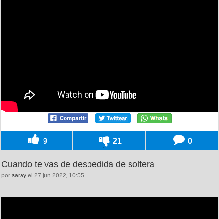
9
21
0
Cuando te vas de despedida de soltera
por
saray
el 27 jun 2022, 10:55