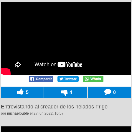
5
4
0
Entrevistando al creador de los helados Frigo
por
michaelbuble
el 27 jun 2022, 10:57