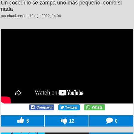
Un cocodrilo se zampa uno más pequeño, como si
nada
por
chuckbass
el 19 ago 2022, 14:06
5
12
0