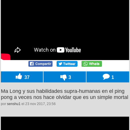
37
3
1
Ma Long y sus habilidades supra-humanas en el ping
pong a veces nos hace olvidar que es un simple mortal
por
senshu1
el 23 nov 2017, 23:56