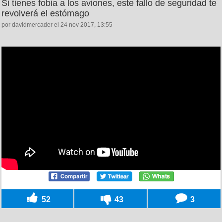
Si tienes fobia a los aviones, este fallo de seguridad te
revolverá el estómago
por davidmercader el 24 nov 2017, 13:55
52
43
3