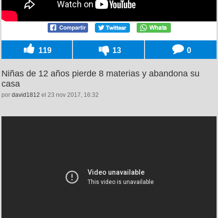
119
13
0
Niñas de 12 años pierde 8 materias y abandona su
casa
por
david1812
el 23 nov 2017, 16:32