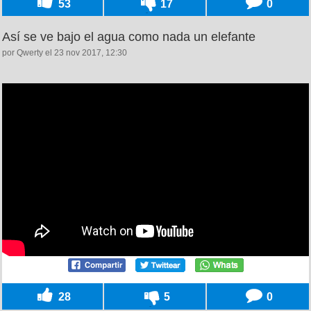
53
17
0
Así se ve bajo el agua como nada un elefante
por Qwerty el 23 nov 2017, 12:30
28
5
0