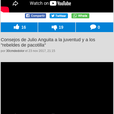
16
19
0
Consejos de Julio Anguita a la juventud y a los
''rebeldes de pacotilla''
por
30cmdedolor
el 23 nov 2017, 21:15