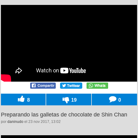
8
19
0
Preparando las galletas de chocolate de Shin Chan
por
daninudo
el 23 nov 2017, 13:02