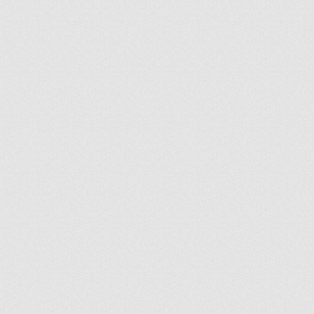
ir
artir
+
lr