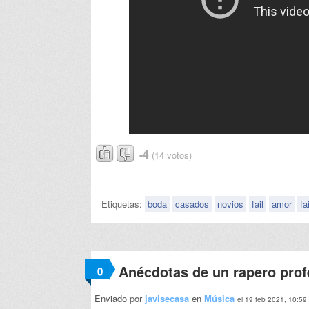
-4
(14 votos)
Etiquetas:
boda
casados
novios
fail
amor
fa
Anécdotas de un rapero prof
0
Enviado por
javisecasa
en
Música
el 19 feb 2021, 10:59