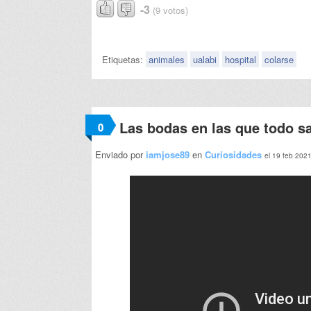
-3
(9 votos)
Etiquetas:
animales
ualabi
hospital
colarse
Las bodas en las que todo sa
0
Enviado por
iamjose89
en
Curiosidades
el 19 feb 202