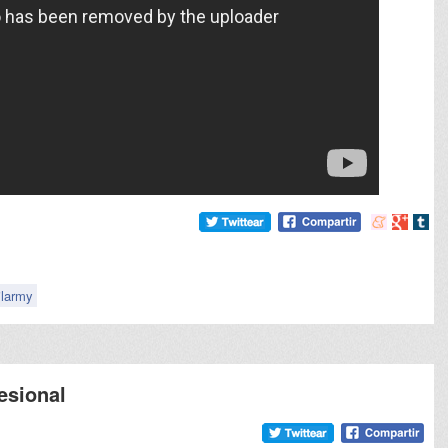
Compartir
Compart
Comp
en
en
en
meneame
Google
tumb
ilarmy
esional