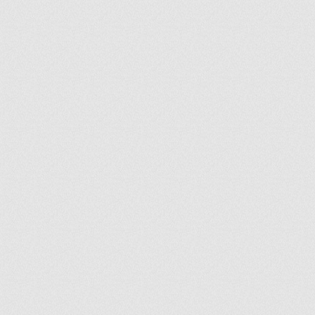
ir
artir
+
lr