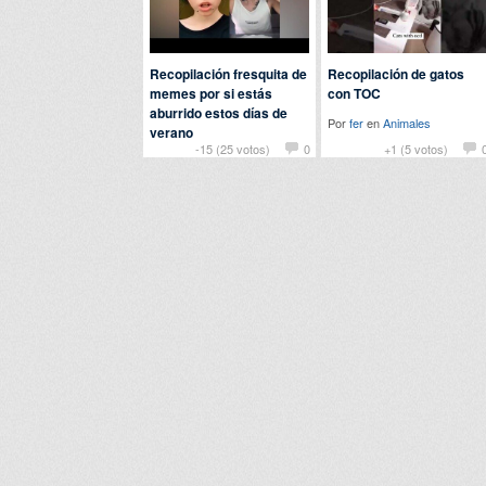
Recopilación fresquita de
Recopilación de gatos
memes por si estás
con TOC
aburrido estos días de
Por
fer
en
Animales
verano
-15 (25 votos)
0
+1 (5 votos)
Por Anónimo en
Humor