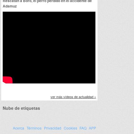
Rescatan a Boro, el perro perdido en el accidente de
Adamuz
ver más vídeos de actualidad »
Nube de etiquetas
Acerca
Términos
Privacidad
Cookies
FAQ
APP