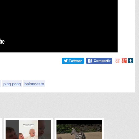
Compartir
Compart
Comp
en
en
en
meneame
Google
tumb
ping pong
baloncesto