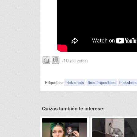
-10
(38 votos)
Etiquetas:
trick shots
tiros imposibles
trickshots
Quizás también te interese: