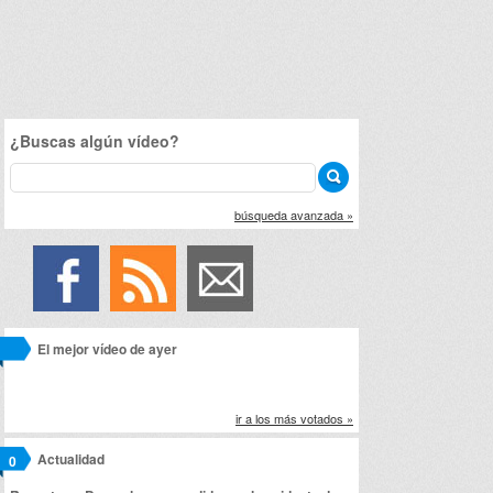
¿Buscas algún vídeo?
búsqueda avanzada »
El mejor vídeo de ayer
ir a los más votados »
Actualidad
0