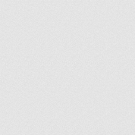
ir
artir
+
lr