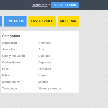
Regístrate
o
INICIAR SESIÓN
+ VOTADOS
ENVIAR VÍDEO
MODERAR
Categorías
Actualidad
Animales
Anuncios
Arte
Cine y televisión
Clásicos
Curiosidades
Deportes
Fails
Famosos
Frikis
Humor
Memondo TV
Música
Tecnología
Viajes y eventos