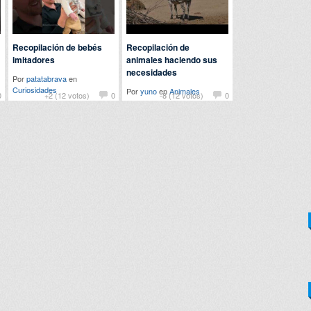
Recopilación de bebés
Recopilación de
imitadores
animales haciendo sus
necesidades
Por
patatabrava
en
Curiosidades
Por
yuno
en
Animales
0
+2 (12 votos)
0
-8 (12 votos)
0