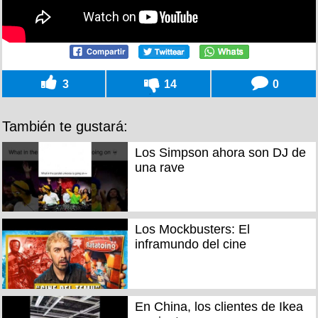
3
14
0
También te gustará:
Los Simpson ahora son DJ de
una rave
Los Mockbusters: El
inframundo del cine
En China, los clientes de Ikea