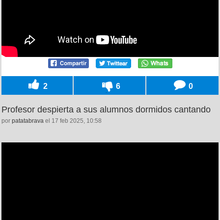
2
6
0
Profesor despierta a sus alumnos dormidos cantando
por
patatabrava
el 17 feb 2025, 10:58