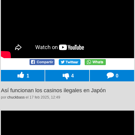
1
4
0
Así funcionan los casinos ilegales en Japón
por
chuckbass
el 17 feb 2025, 12:49