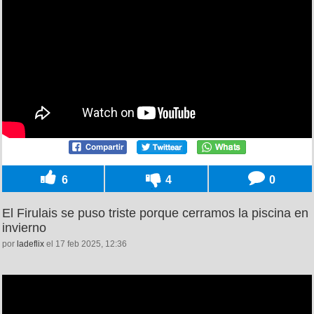
6
4
0
El Firulais se puso triste porque cerramos la piscina en
invierno
por
ladeflix
el 17 feb 2025, 12:36