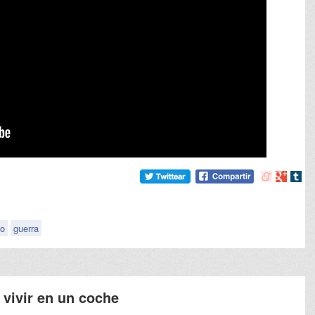
Compartir
Compart
Comp
en
en
en
meneame
Google
tumb
no
guerra
a vivir en un coche