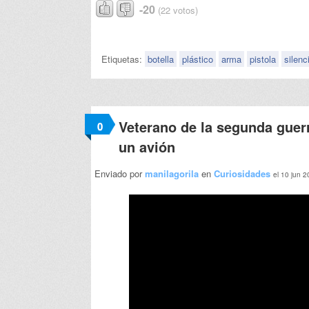
-20
(22 votos)
Etiquetas:
botella
plástico
arma
pistola
silenc
Veterano de la segunda guer
0
un avión
Enviado por
manilagorila
en
Curiosidades
el 10 jun 