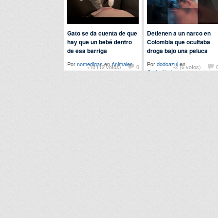
Gato se da cuenta de que
Detienen a un narco en
hay que un bebé dentro
Colombia que ocultaba
de esa barriga
droga bajo una peluca
Por
nomedigas
en
Animales
Por
dodoazul
en
+10 (12 votos)
0
-2 (6 votos)
Curiosidades