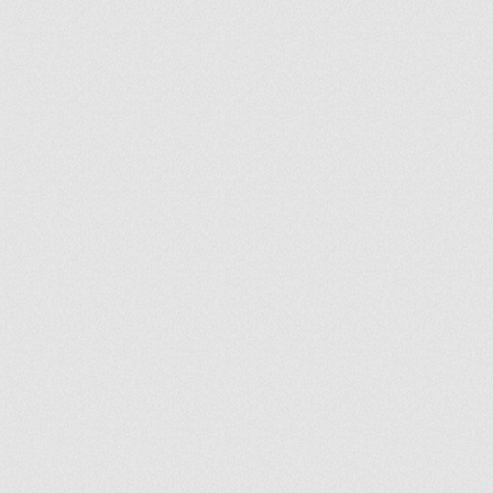
ir
artir
+
lr