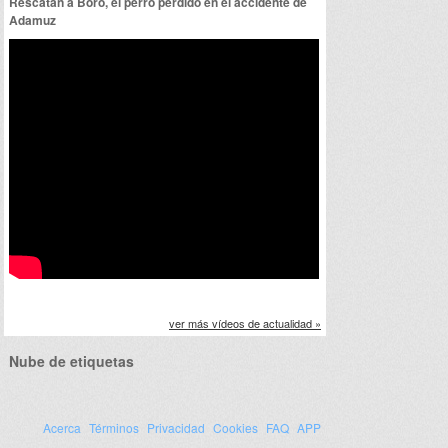
Rescatan a Boro, el perro perdido en el accidente de
Adamuz
ver más vídeos de actualidad »
Nube de etiquetas
Acerca
Términos
Privacidad
Cookies
FAQ
APP