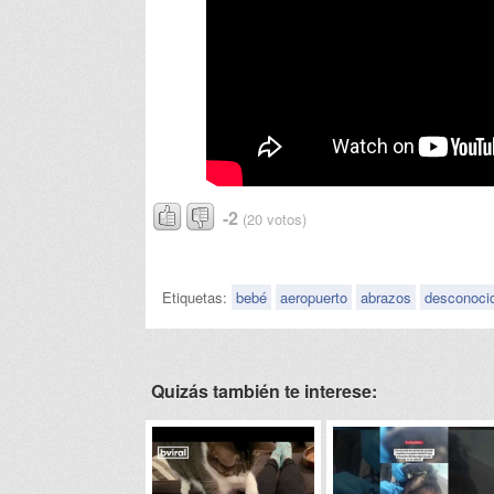
-2
(20 votos)
Etiquetas:
bebé
aeropuerto
abrazos
desconoci
Quizás también te interese: