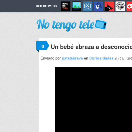
RED DE WEBS
Un bebé abraza a desconoci
0
Enviado por
patatabrava
en
Curiosidades
el 10 jun 20