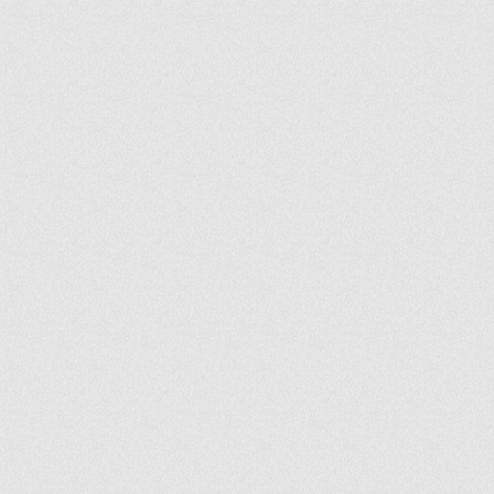
ir
artir
+
lr