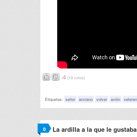
-5
(19 votos)
Etiquetas:
señor
anciano
volver
avión
vetera
La ardilla a la que le gustab
0