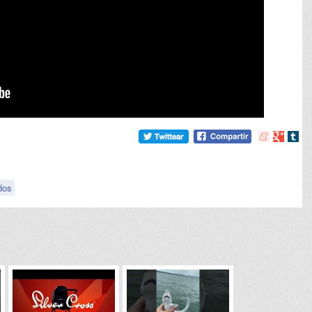
Compartir
Compart
Comp
en
en
en
meneame
Google
tumb
dos