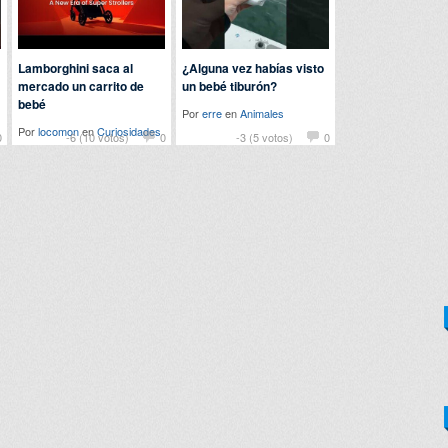
Lamborghini saca al
¿Alguna vez habías visto
mercado un carrito de
un bebé tiburón?
bebé
Por
erre
en
Animales
Por
locomon
en
Curiosidades
0
-6 (10 votos)
0
-3 (5 votos)
0