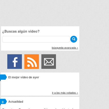
¿Buscas algún vídeo?
búsqueda avanzada »
El mejor vídeo de ayer
ir a los más votados »
Actualidad
0