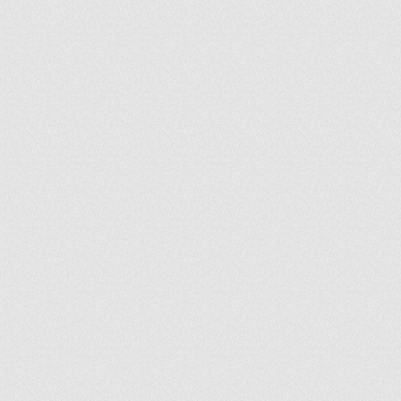
ir
artir
+
lr