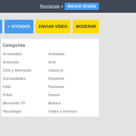
Regístrate
o
INICIAR SESIÓN
+ VOTADOS
ENVIAR VÍDEO
MODERAR
Categorías
Actualidad
Animales
Anuncios
Arte
Cine y televisión
Clásicos
Curiosidades
Deportes
Fails
Famosos
Frikis
Humor
Memondo TV
Música
Tecnología
Viajes y eventos