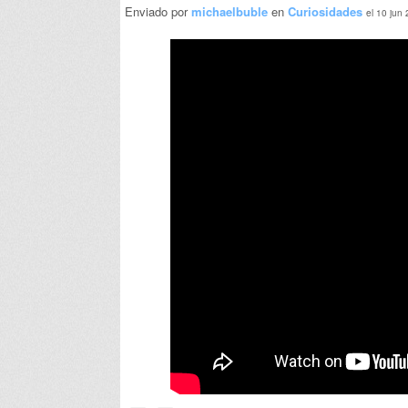
Enviado por
michaelbuble
en
Curiosidades
el 10 jun