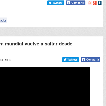
Compartir
Compart
Comp
en
en
en
meneame
Google
tumb
iador
ra mundial vuelve a saltar desde
2022, 10:13