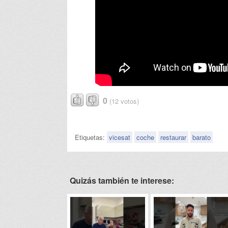
0
(12 votos)
Etiquetas:
vicesat
coche
restaurar
barato
Quizás también te interese: