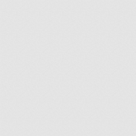
ir
artir
+
lr