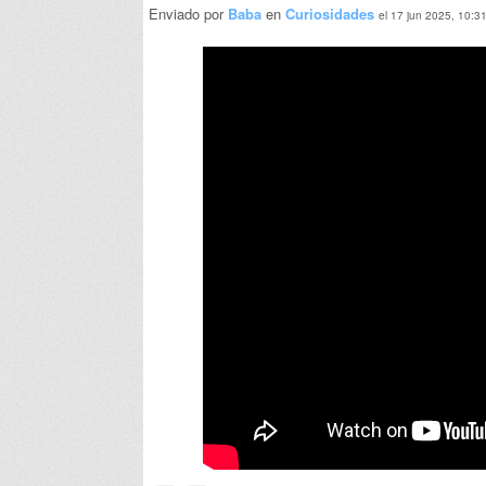
Enviado por
Baba
en
Curiosidades
el 17 jun 2025, 10:3