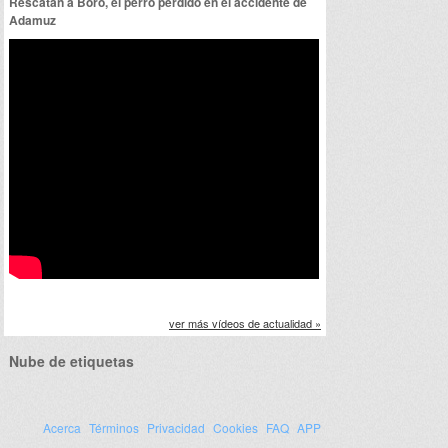
Rescatan a Boro, el perro perdido en el accidente de
Adamuz
ver más vídeos de actualidad »
Nube de etiquetas
Acerca
Términos
Privacidad
Cookies
FAQ
APP