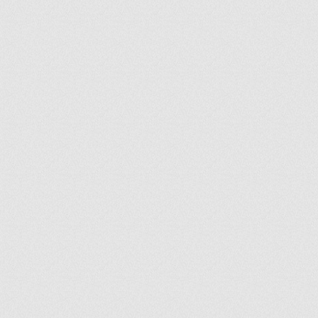
ir
artir
+
lr