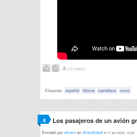
-8
(10 votos)
Etiquetas:
español
idioma
castellano
como
Los pasajeros de un avión gr
0
Enviado por
alvaro
en
Actualidad
el 17 jun 2025, 10:20