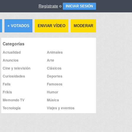
Regístrate
o
INICIAR SESIÓN
+ VOTADOS
ENVIAR VÍDEO
MODERAR
Categorías
Actualidad
Animales
Anuncios
Arte
Cine y televisión
Clásicos
Curiosidades
Deportes
Fails
Famosos
Frikis
Humor
Memondo TV
Música
Tecnología
Viajes y eventos