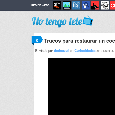
RED DE WEBS
Trucos para restaurar un co
0
Enviado por
dodoazul
en
Curiosidades
el 18 jun 2025,