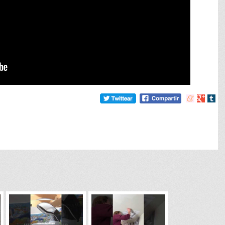
Compartir
Compart
Comp
en
en
en
meneame
Google
tumb