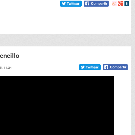
Compartir
Compart
Comp
en
en
en
meneame
Google
tumb
encillo
25, 11:24