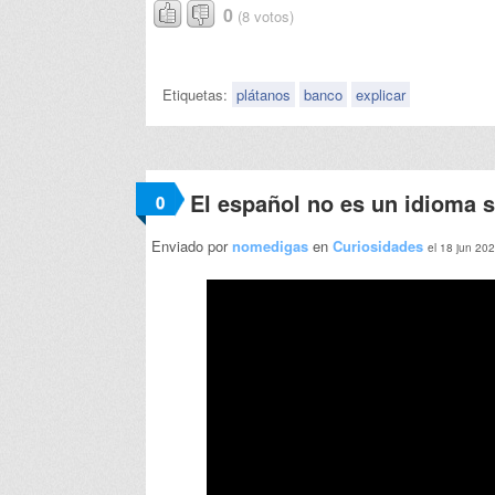
0
(8 votos)
Etiquetas:
plátanos
banco
explicar
El español no es un idioma s
0
Enviado por
nomedigas
en
Curiosidades
el 18 jun 20