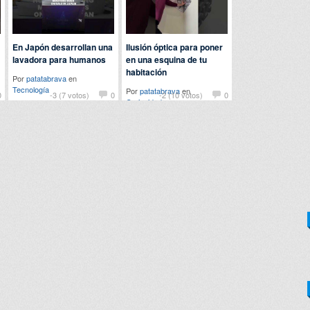
En Japón desarrollan una
Ilusión óptica para poner
lavadora para humanos
en una esquina de tu
habitación
Por
patatabrava
en
Tecnología
Por
patatabrava
en
0
-3 (7 votos)
0
-2 (10 votos)
0
Curiosidades