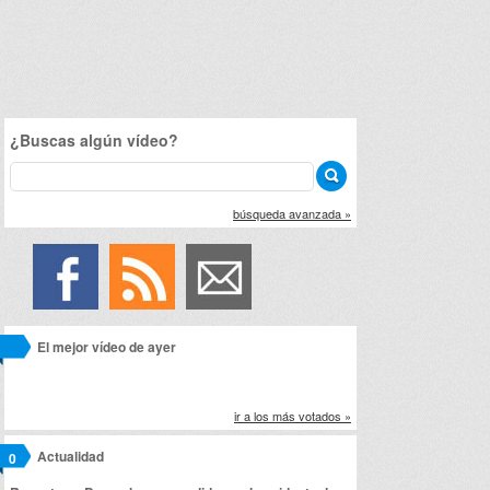
¿Buscas algún vídeo?
búsqueda avanzada »
El mejor vídeo de ayer
ir a los más votados »
Actualidad
0