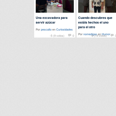
Una excavadora para
Cuando descubres que
servir azúcar
estáis hechos el uno
para el otro
Por
pescaito
en
Curiosidades
Por
nomedigas
en
Humor
-5 (9 votos)
0
-8 (14 votos)