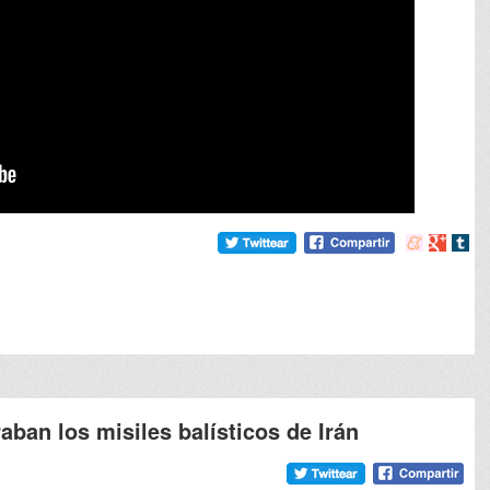
Compartir
Compart
Comp
en
en
en
meneame
Google
tumb
aban los misiles balísticos de Irán