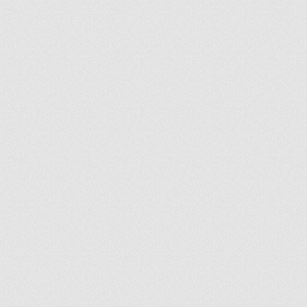
ir
artir
+
lr