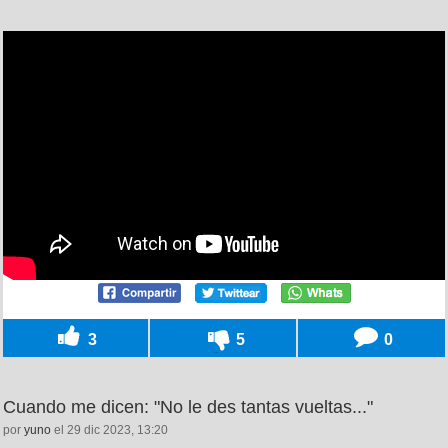
3
5
0
Cuando me dicen: "No le des tantas vueltas..."
por
yuno
el 29 dic 2023, 13:20