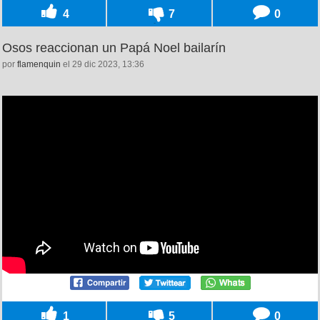
4
7
0
Osos reaccionan un Papá Noel bailarín
por
flamenquin
el 29 dic 2023, 13:36
1
5
0