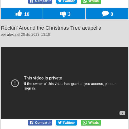
10
3
0
Rockin' Around the Christmas Tree acapella
por
alexia
el 28 dic 2023, 13:18