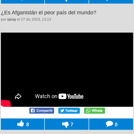
¿Es Afganistán el peor país del mundo?
por
saray
el 27 dic 2023, 13:13
8
7
0