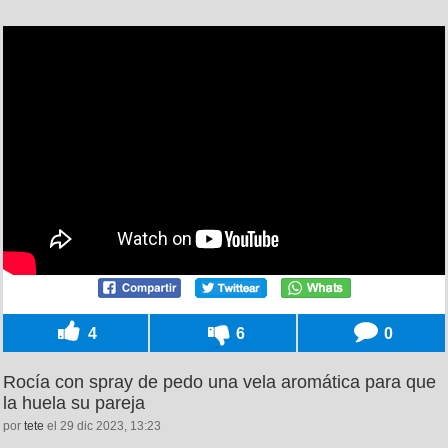
4
6
0
Rocía con spray de pedo una vela aromática para que
la huela su pareja
por
tete
el 29 dic 2023, 13:23