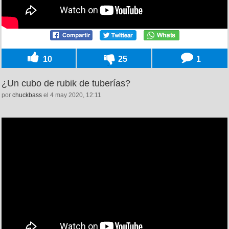
10
25
1
¿Un cubo de rubik de tuberías?
por
chuckbass
el 4 may 2020, 12:11