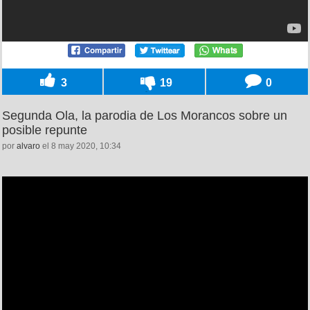
3
19
0
Segunda Ola, la parodia de Los Morancos sobre un
posible repunte
por
alvaro
el 8 may 2020, 10:34