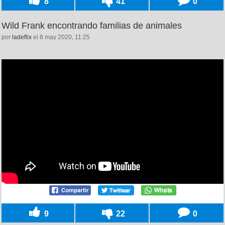
8
41
0
Wild Frank encontrando familias de animales
por
ladeflix
el 8 may 2020, 11:25
9
22
0