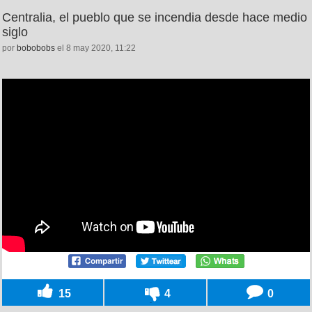
Centralia, el pueblo que se incendia desde hace medio
siglo
por
bobobobs
el 8 may 2020, 11:22
15
4
0