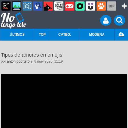
ÚLTIMOS
TOP
CATEG.
MODERA
Tipos de amores en emojis
por
antonioportero
el 8 may 2020, 11:19