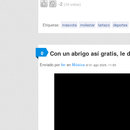
-2
(10 votos)
Etiquetas:
mascota
molestar
tartazo
deportes
Con un abrigo así gratis, le 
0
Enviado por
fer
en
Música
el 31 ago 2025, 11:55