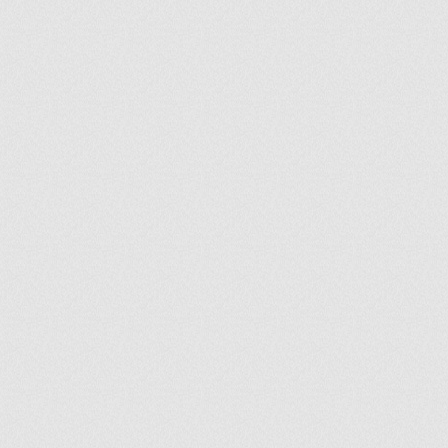
ir
artir
+
lr