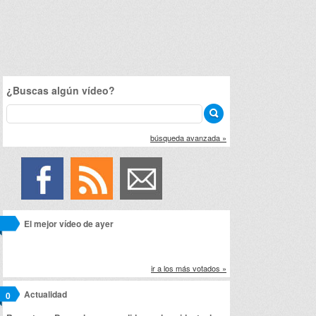
¿Buscas algún vídeo?
búsqueda avanzada »
El mejor vídeo de ayer
ir a los más votados »
Actualidad
0