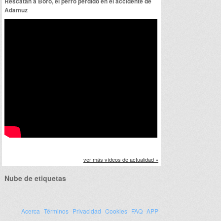
Rescatan a Boro, el perro perdido en el accidente de
Adamuz
ver más vídeos de actualidad »
Nube de etiquetas
Acerca
Términos
Privacidad
Cookies
FAQ
APP