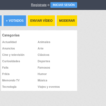
Regístrate
o
INICIAR SESIÓN
+ VOTADOS
ENVIAR VÍDEO
MODERAR
Categorías
Actualidad
Animales
Anuncios
Arte
Cine y televisión
Clásicos
Curiosidades
Deportes
Fails
Famosos
Frikis
Humor
Memondo TV
Música
Tecnología
Viajes y eventos