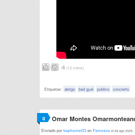
-6
(12 votos)
Etiquetas:
abrigo
bad gyal
publico
concierto
Omar Montes Omarmonteand
0
Enviado por
baphomet33
en
Famosos
el 28 ago 2025,