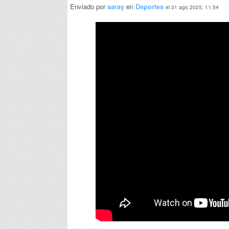
Enviado por
saray
en
Deportes
el 31 ago 2025, 11:54