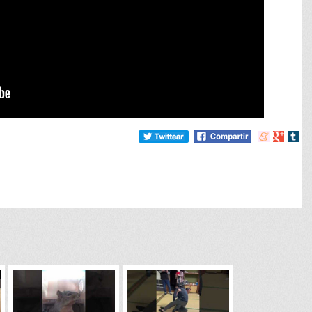
Compartir
Compart
Comp
en
en
en
meneame
Google
tumb