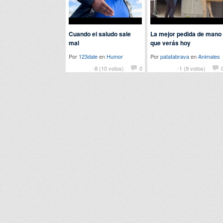
Cuando el saludo sale
La mejor pedida de mano
mal
que verás hoy
Por
123dale
en
Humor
Por
patatabrava
en
Animales
-8 (10 votos)
0
-1 (9 votos)