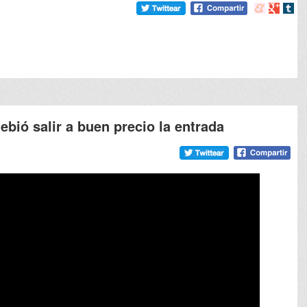
Compartir
Compart
Comp
en
en
en
meneame
Google
tumb
debió salir a buen precio la entrada