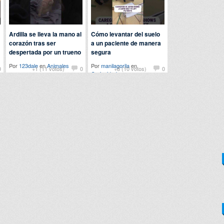
Ardilla se lleva la mano al
Cómo levantar del suelo
corazón tras ser
a un paciente de manera
despertada por un trueno
segura
Por
123dale
en
Animales
Por
manilagorila
en
0
+1 (11 votos)
0
+8 (10 votos)
0
Curiosidades