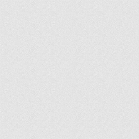
ir
artir
+
lr