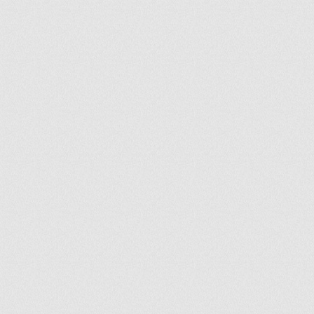
ir
artir
+
lr