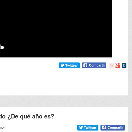
Compartir
Compart
Comp
en
en
en
meneame
Google
tumb
o ¿De qué año es?
 15:50