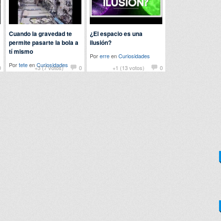
Cuando la gravedad te
¿El espacio es una
permite pasarte la bola a
ilusión?
tí mismo
Por
erre
en
Curiosidades
Por
tete
en
Curiosidades
0
+3 (7 votos)
0
+1 (13 votos)
0