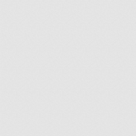
ir
artir
+
lr