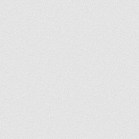
ir
artir
+
lr