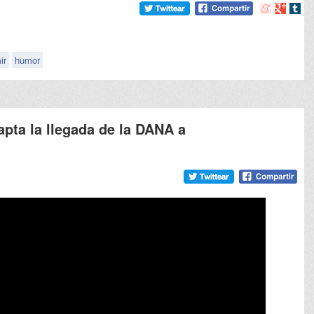
Compartir
Compart
Comp
en
en
en
meneame
Google
tumb
ir
humor
pta la llegada de la DANA a