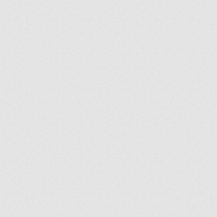
ir
artir
+
lr