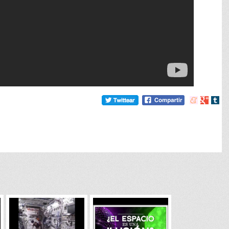
Compartir
Compart
Comp
en
en
en
meneame
Google
tumb