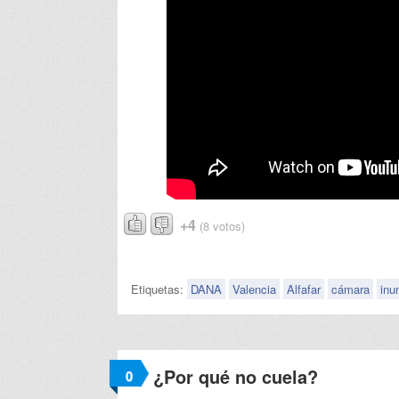
+4
(8 votos)
Etiquetas:
DANA
Valencia
Alfafar
cámara
inu
¿Por qué no cuela?
0