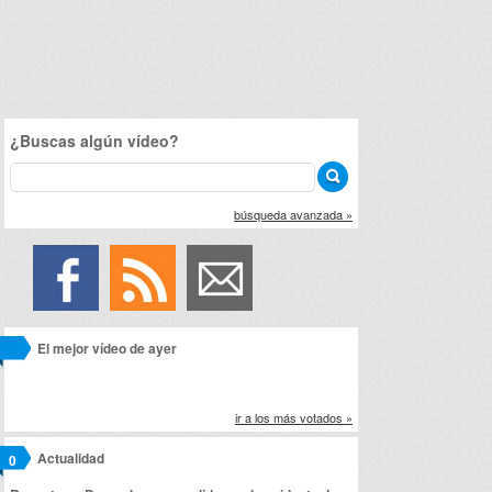
¿Buscas algún vídeo?
búsqueda avanzada »
El mejor vídeo de ayer
ir a los más votados »
Actualidad
0