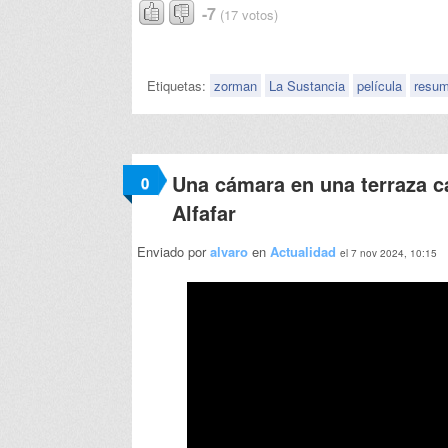
-7
(17 votos)
Etiquetas:
zorman
La Sustancia
película
resum
Una cámara en una terraza ca
0
Alfafar
Enviado por
alvaro
en
Actualidad
el 7 nov 2024, 10:15