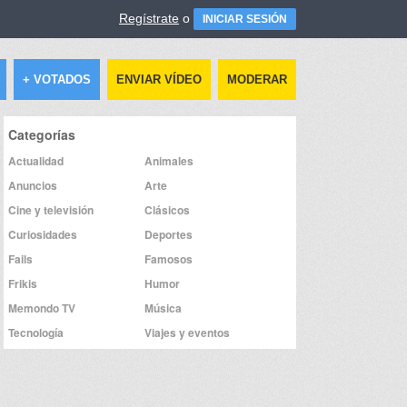
Regístrate
o
INICIAR SESIÓN
+ VOTADOS
ENVIAR VÍDEO
MODERAR
Categorías
Actualidad
Animales
Anuncios
Arte
Cine y televisión
Clásicos
Curiosidades
Deportes
Fails
Famosos
Frikis
Humor
Memondo TV
Música
Tecnología
Viajes y eventos