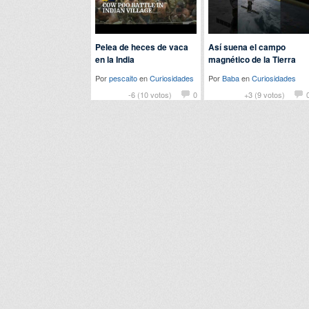
Pelea de heces de vaca
Así suena el campo
en la India
magnético de la Tierra
Por
pescaito
en
Curiosidades
Por
Baba
en
Curiosidades
-6 (10 votos)
0
+3 (9 votos)