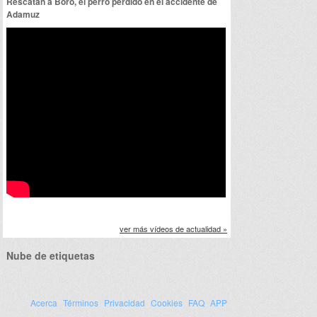
Rescatan a Boro, el perro perdido en el accidente de
Adamuz
ver más vídeos de actualidad »
Nube de etiquetas
Acerca
Términos
Privacidad
Cookies
FAQ
APP