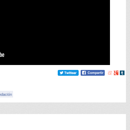
Compartir
Compart
Comp
en
en
en
meneame
Google
tumb
ndación