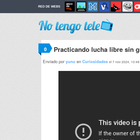
RED DE WEBS
Practicando lucha libre sin 
0
Enviado por
yuno
en
Curiosidades
el 7 nov 2024, 10:49