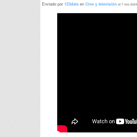
Enviado por
123dale
en
Cine y televisión
el 7 nov 202