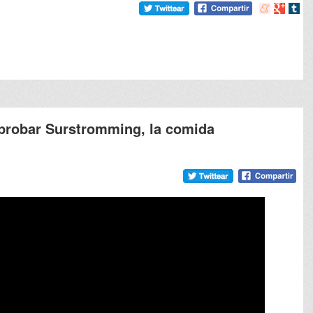
Compartir
Compart
Comp
en
en
en
meneame
Google
tumb
l probar Surstromming, la comida