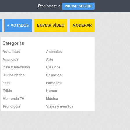
Regístrate
o
INICIAR SESIÓN
+ VOTADOS
ENVIAR VÍDEO
MODERAR
Categorías
Actualidad
Animales
Anuncios
Arte
Cine y televisión
Clásicos
Curiosidades
Deportes
Fails
Famosos
Frikis
Humor
Memondo TV
Música
Tecnología
Viajes y eventos