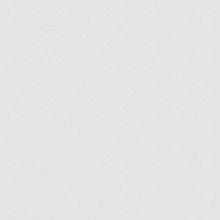
ir
artir
+
lr