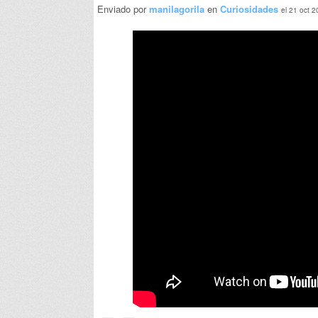
Enviado por
manilagorila
en
Curiosidades
el 21 oct 