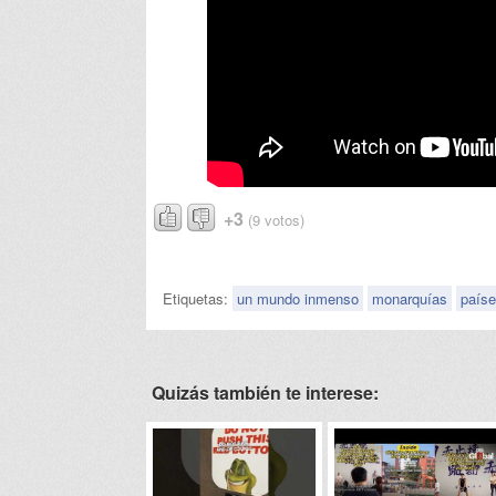
+3
(9 votos)
Etiquetas:
un mundo inmenso
monarquías
país
Quizás también te interese: