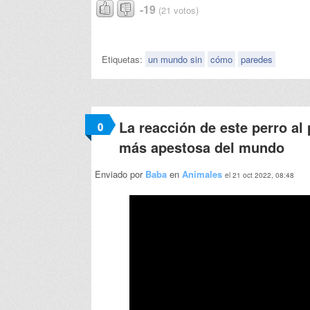
-19
(21 votos)
Etiquetas:
un mundo sin
cómo
paredes
La reacción de este perro a
0
más apestosa del mundo
Enviado por
Baba
en
Animales
el 21 oct 2022, 08:48