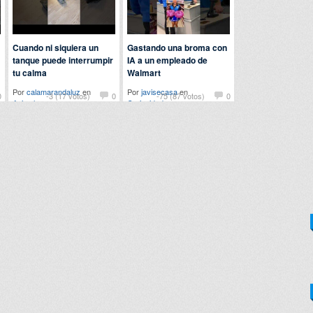
Cuando ni siquiera un
Gastando una broma con
tanque puede interrumpir
IA a un empleado de
tu calma
Walmart
Por
calamarandaluz
en
Por
javisecasa
en
0
-3 (17 votos)
0
-75 (87 votos)
0
Animales
Curiosidades