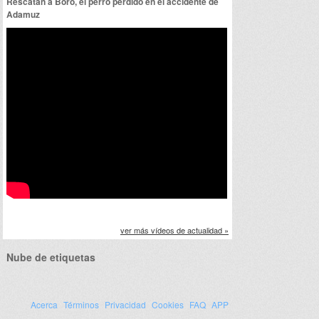
Rescatan a Boro, el perro perdido en el accidente de
Adamuz
ver más vídeos de actualidad »
Nube de etiquetas
Acerca
Términos
Privacidad
Cookies
FAQ
APP