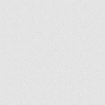
ir
artir
+
lr