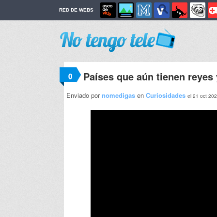
RED DE WEBS
Países que aún tienen reyes 
0
Enviado por
nomedigas
en
Curiosidades
el 21 oct 20