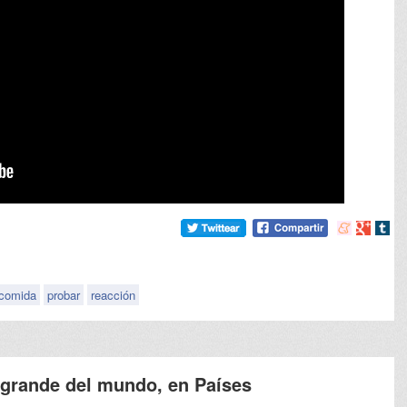
Compartir
Compart
Comp
en
en
en
meneame
Google
tumb
comida
probar
reacción
s grande del mundo, en Países