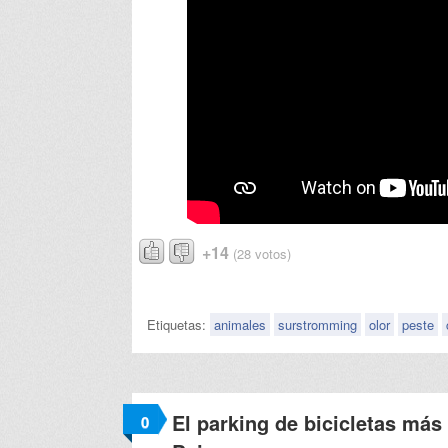
+14
(28 votos)
Etiquetas:
animales
surstromming
olor
peste
El parking de bicicletas má
0