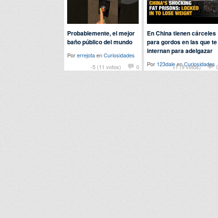
Probablemente, el mejor
En China tienen cárceles
baño público del mundo
para gordos en las que te
internan para adelgazar
Por
errejota
en
Curiosidades
Por
123dale
en
Curiosidades
-5 (11 votos)
0
+1 (9 votos)