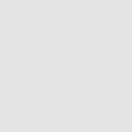
ir
artir
+
lr