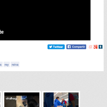
Compartir
Compart
Comp
en
en
en
meneame
Google
tumb
es
rey
reina