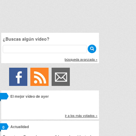
¿Buscas algún vídeo?
búsqueda avanzada »
El mejor vídeo de ayer
ir a los más votados »
Actualidad
0