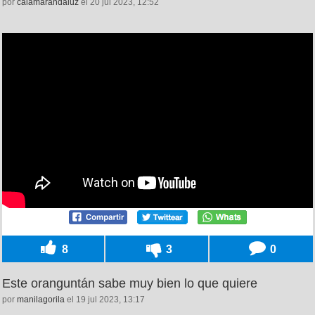
por
calamarandaluz
el 20 jul 2023, 12:52
8
3
0
Este oranguntán sabe muy bien lo que quiere
por
manilagorila
el 19 jul 2023, 13:17