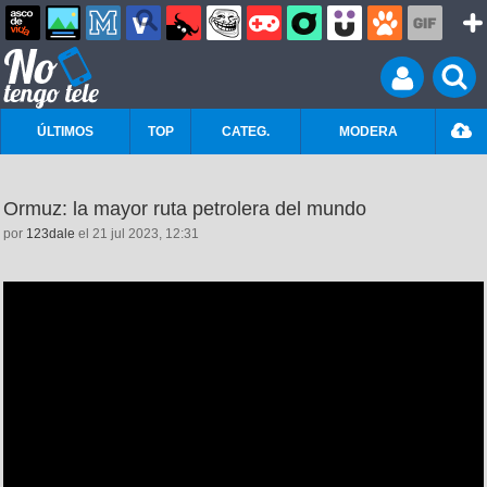
ÚLTIMOS
TOP
CATEG.
MODERA
Ormuz: la mayor ruta petrolera del mundo
por
123dale
el 21 jul 2023, 12:31