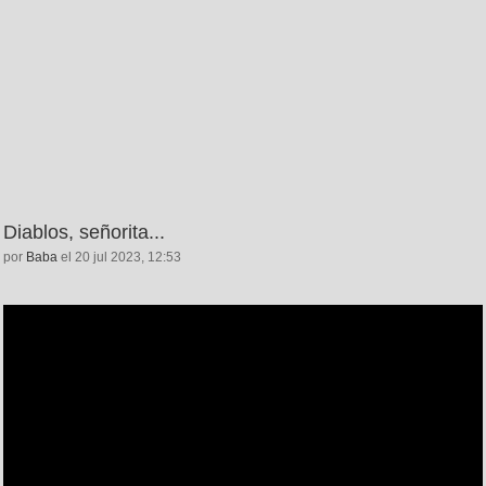
Diablos, señorita...
por
Baba
el 20 jul 2023, 12:53