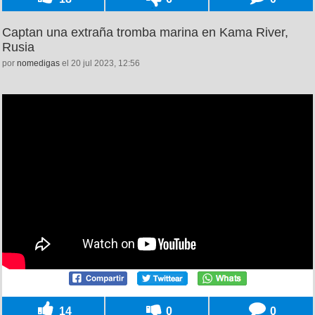
Captan una extraña tromba marina en Kama River,
Rusia
por
nomedigas
el 20 jul 2023, 12:56
14
0
0