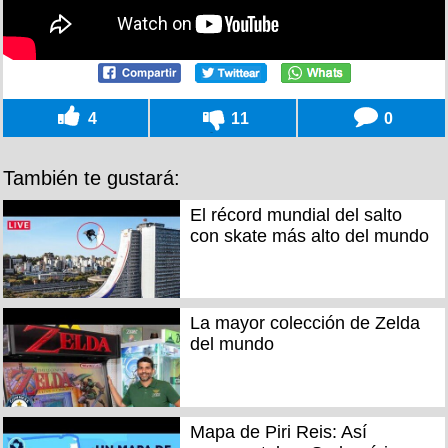
4
11
0
También te gustará:
El récord mundial del salto
con skate más alto del mundo
La mayor colección de Zelda
del mundo
Mapa de Piri Reis: Así