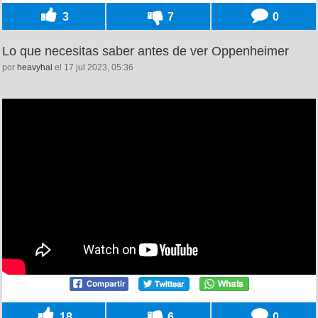
3
7
0
Lo que necesitas saber antes de ver Oppenheimer
por
heavyhal
el 17 jul 2023, 05:36
18
6
0