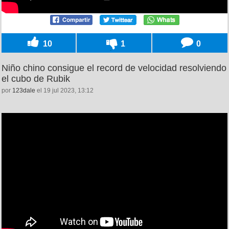
10
1
0
Niño chino consigue el record de velocidad resolviendo
el cubo de Rubik
por
123dale
el 19 jul 2023, 13:12