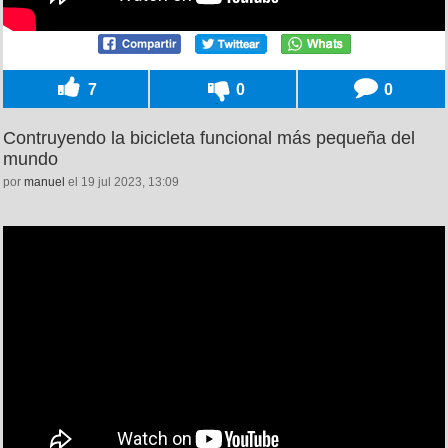
7
0
0
Contruyendo la bicicleta funcional más pequeña del
mundo
por
manuel
el 19 jul 2023, 13:09