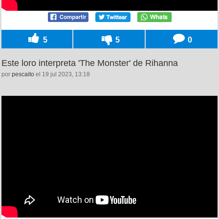
5
5
0
Este loro interpreta 'The Monster' de Rihanna
por
pescaito
el 19 jul 2023, 13:18