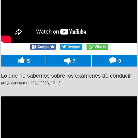
5
7
0
Lo que no sabemos sobre los exámenes de conducir
por
javisecasa
el 19 jul 2023, 13:13