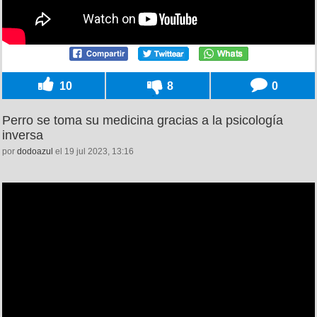
10
8
0
Perro se toma su medicina gracias a la psicología
inversa
por
dodoazul
el 19 jul 2023, 13:16