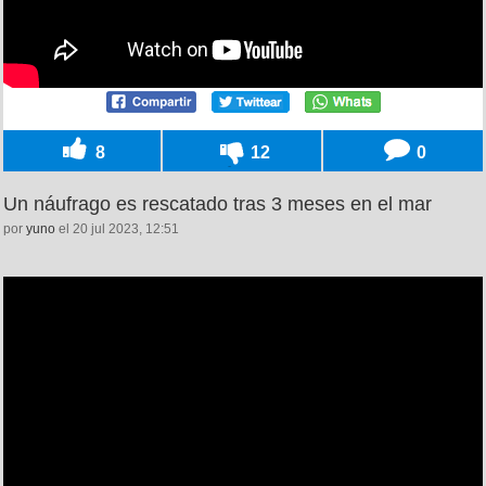
8
12
0
Un náufrago es rescatado tras 3 meses en el mar
por
yuno
el 20 jul 2023, 12:51