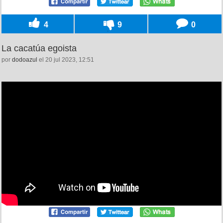
4
9
0
La cacatúa egoista
por
dodoazul
el 20 jul 2023, 12:51