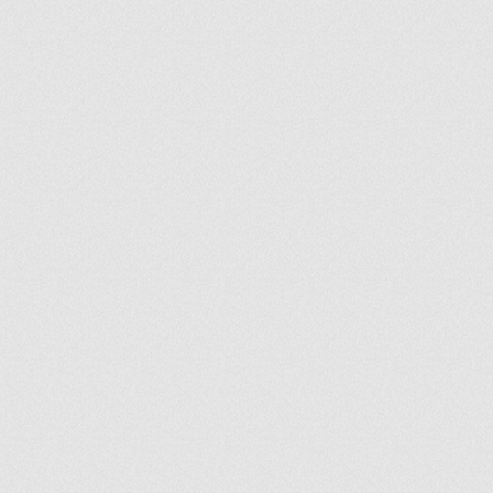
ir
artir
+
lr