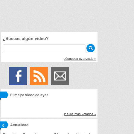
¿Buscas algún vídeo?
búsqueda avanzada »
El mejor vídeo de ayer
ir a los más votados »
Actualidad
0