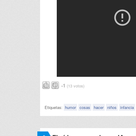
-1
(13 votos)
Etiquetas:
humor
cosas
hacer
niños
infancia