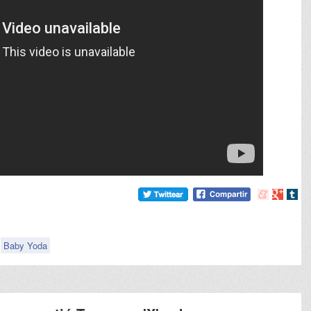
Compartir
Compart
Comp
en
en
en
meneame
Google
tumb
Baby Yoda