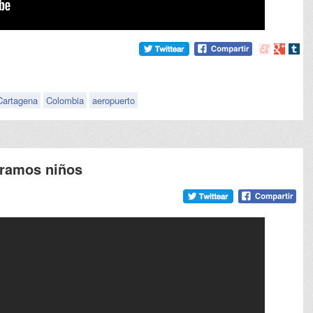
Compartir
Compart
Comp
en
en
en
meneame
Google
tumb
Cartagena
Colombia
aeropuerto
éramos niños