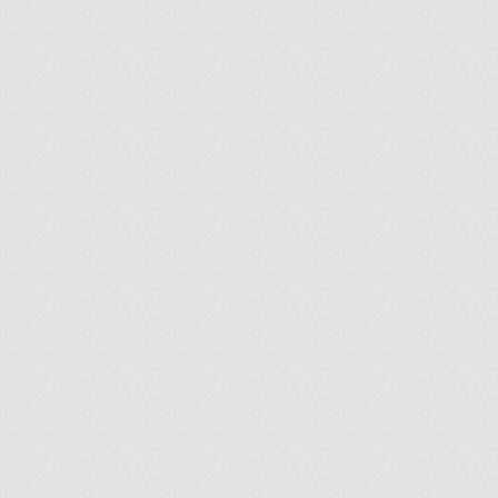
ir
artir
+
lr