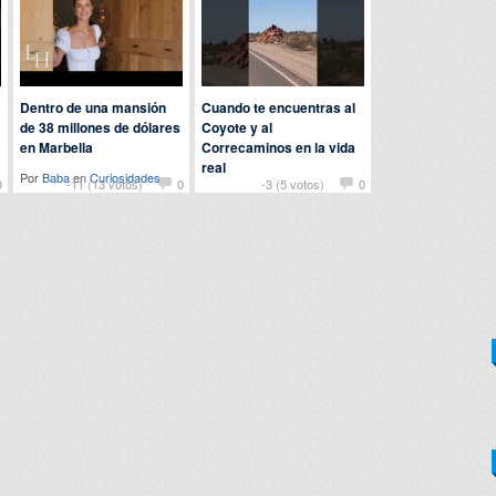
Dentro de una mansión
Cuando te encuentras al
de 38 millones de dólares
Coyote y al
en Marbella
Correcaminos en la vida
real
Por
Baba
en
Curiosidades
0
-11 (13 votos)
0
-3 (5 votos)
0
Por
fer
en
Animales