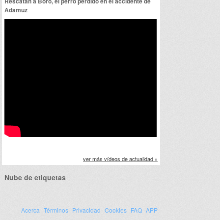
Rescatan a Boro, el perro perdido en el accidente de
Adamuz
ver más vídeos de actualidad »
Nube de etiquetas
Acerca
Términos
Privacidad
Cookies
FAQ
APP