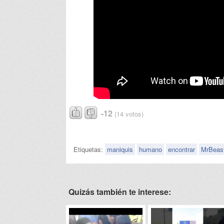
-12
(14 votos)
Etiquetas:
maniquis
humano
encontrar
MrBeas
Quizás también te interese: