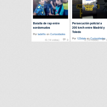
Batalla de rap entre
Persecución policial a
sordomudos
200 km/h entre Madrid y
Toledo
Por
ladeflix
en
Curiosidades
Por
123dale
en
Curiosidades
-6 (14 votos)
0
-2 (10 votos)