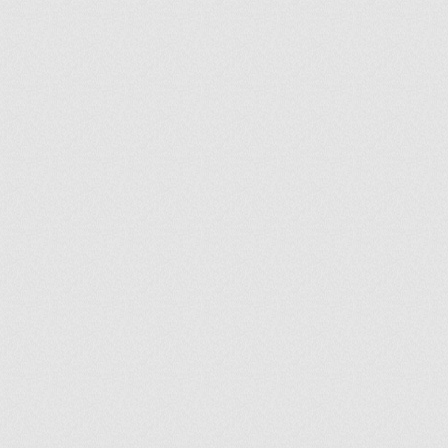
ir
artir
+
lr