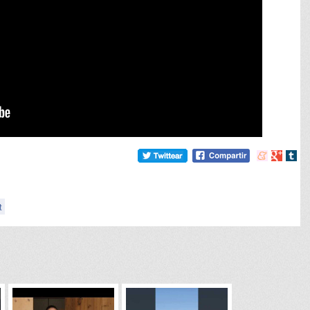
Compartir
Compart
Comp
en
en
en
meneame
Google
tumb
t