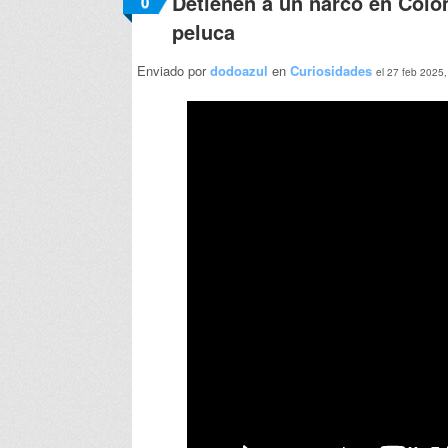
Detienen a un narco en Colo
0
peluca
Enviado por
dodoazul
en
Curiosidades
el 27 feb 2025