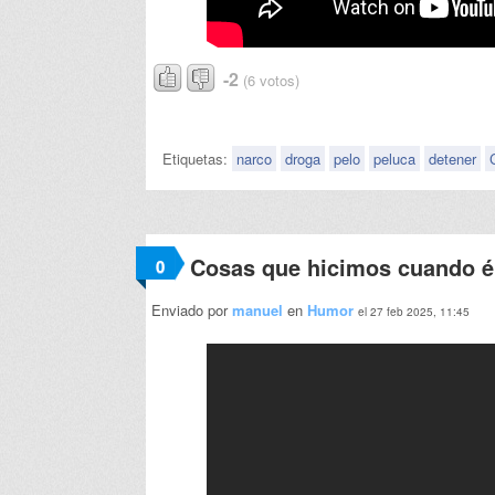
-2
(6 votos)
Etiquetas:
narco
droga
pelo
peluca
detener
Cosas que hicimos cuando 
0
Enviado por
manuel
en
Humor
el 27 feb 2025, 11:45