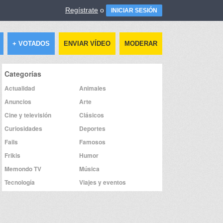
Regístrate
o
INICIAR SESIÓN
+ VOTADOS
ENVIAR VÍDEO
MODERAR
Categorías
Actualidad
Animales
Anuncios
Arte
Cine y televisión
Clásicos
Curiosidades
Deportes
Fails
Famosos
Frikis
Humor
Memondo TV
Música
Tecnología
Viajes y eventos