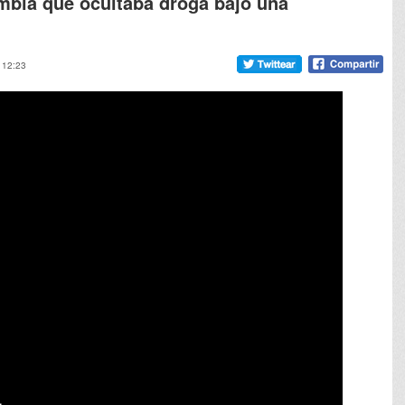
mbia que ocultaba droga bajo una
, 12:23