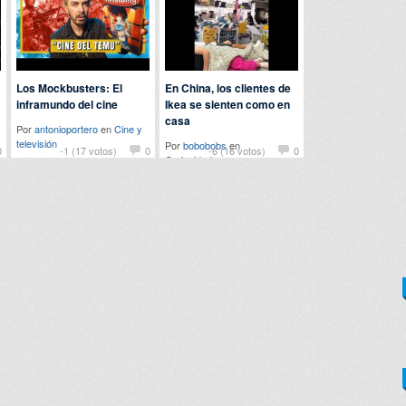
Los Mockbusters: El
En China, los clientes de
inframundo del cine
Ikea se sienten como en
casa
Por
antonioportero
en
Cine y
televisión
Por
bobobobs
en
0
-1 (17 votos)
0
-6 (16 votos)
0
Curiosidades