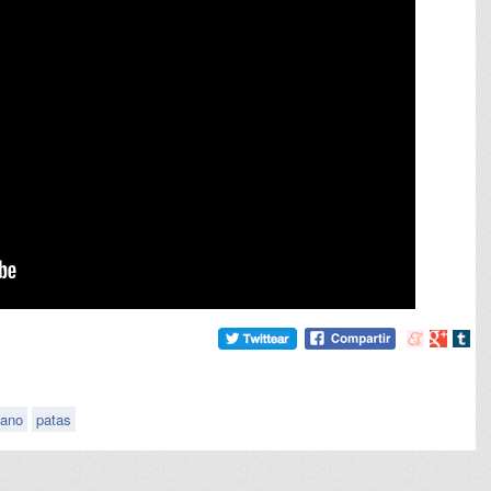
Compartir
Compart
Comp
en
en
en
meneame
Google
tumb
ano
patas