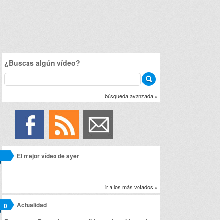
¿Buscas algún vídeo?
búsqueda avanzada »
El mejor vídeo de ayer
ir a los más votados »
Actualidad
0