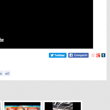
Compartir
Compart
Comp
en
en
en
meneame
Google
tumb
ar
wtf