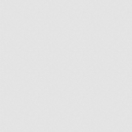
ir
artir
+
lr