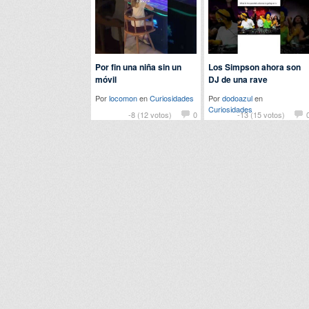
Por fin una niña sin un
Los Simpson ahora son
móvil
DJ de una rave
Por
locomon
en
Curiosidades
Por
dodoazul
en
Curiosidades
-8 (12 votos)
0
-13 (15 votos)