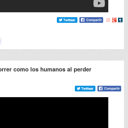
Compartir
Compart
Comp
en
en
en
meneame
Google
tumb
r
orrer como los humanos al perder