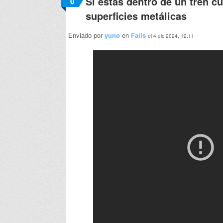
Si estás dentro de un tren c
0
superficies metálicas
Enviado por
yuno
en
Fails
el 4 dic 2024, 12:11