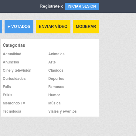
Regístrate
o
INICIAR SESIÓN
+ VOTADOS
ENVIAR VÍDEO
MODERAR
Categorías
Actualidad
Animales
Anuncios
Arte
Cine y televisión
Clásicos
Curiosidades
Deportes
Fails
Famosos
Frikis
Humor
Memondo TV
Música
Tecnología
Viajes y eventos