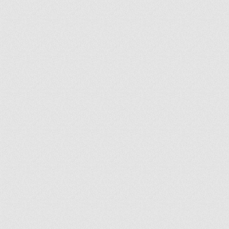
ir
artir
+
lr