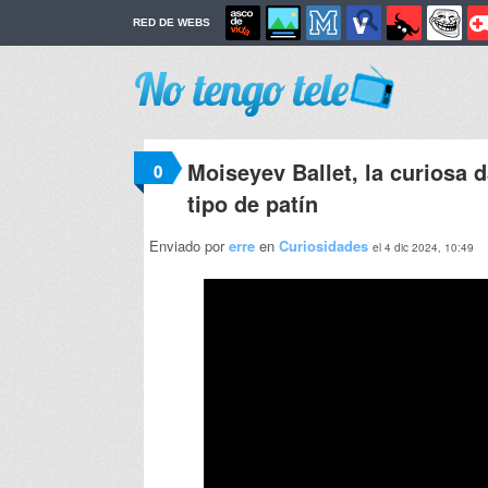
RED DE WEBS
Moiseyev Ballet, la curiosa 
0
tipo de patín
Enviado por
erre
en
Curiosidades
el 4 dic 2024, 10:49