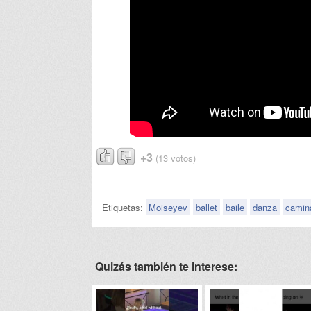
+3
(13 votos)
Etiquetas:
Moiseyev
ballet
baile
danza
camin
Quizás también te interese: