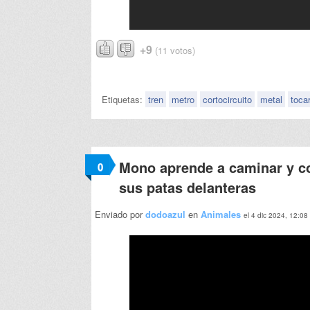
+9
(11 votos)
Etiquetas:
tren
metro
cortocircuito
metal
toca
Mono aprende a caminar y c
0
sus patas delanteras
Enviado por
dodoazul
en
Animales
el 4 dic 2024, 12:08