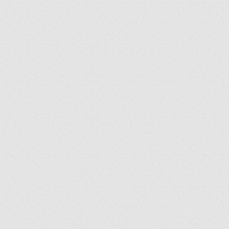
ir
artir
+
lr