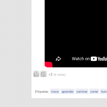
+3
(9 votos)
Etiquetas:
mono
aprender
caminar
correr
hum