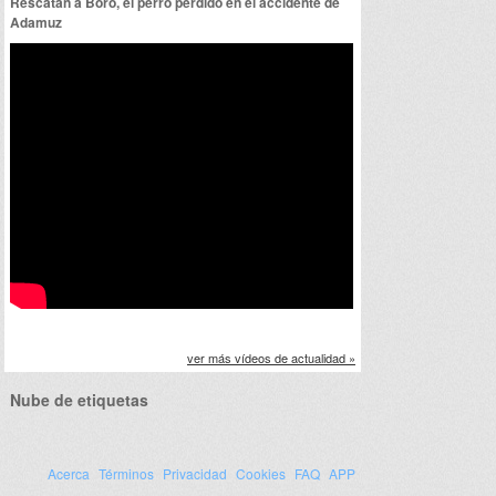
Rescatan a Boro, el perro perdido en el accidente de
Adamuz
ver más vídeos de actualidad »
Nube de etiquetas
Acerca
Términos
Privacidad
Cookies
FAQ
APP