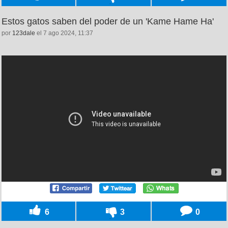
Estos gatos saben del poder de un 'Kame Hame Ha'
por
123dale
el 7 ago 2024, 11:37
6
3
0