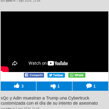
por
yuno
el 7 ago 2024, 12:04
3
1
1
xQc y Adin muestran a Trump una Cybertruck
customizada con el día de su intento de asesinato
por
john
el 7 ago 2024, 11:18