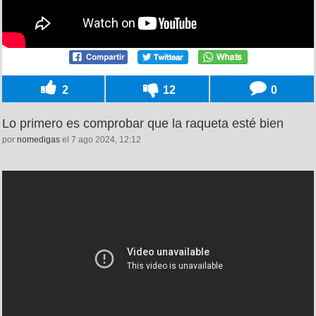
2
12
0
Lo primero es comprobar que la raqueta esté bien
por
nomedigas
el 7 ago 2024, 12:12