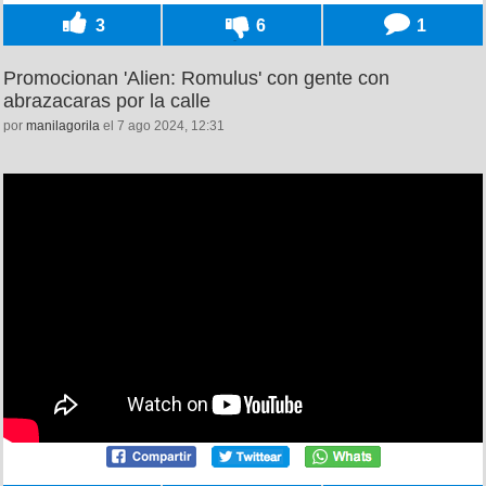
3
6
1
Promocionan 'Alien: Romulus' con gente con
abrazacaras por la calle
por
manilagorila
el 7 ago 2024, 12:31