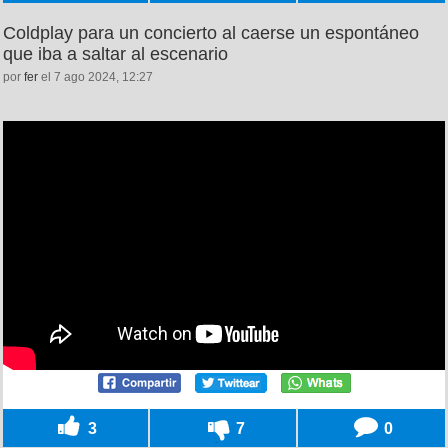
Coldplay para un concierto al caerse un espontáneo
que iba a saltar al escenario
por
fer
el 7 ago 2024, 12:27
3
7
0