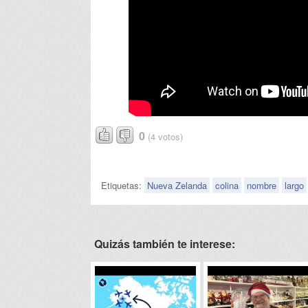
0
(4 votos)
Etiquetas:
Nueva Zelanda
colina
nombre
largo
Quizás también te interese: