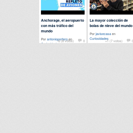
Anchorage, el aeropuerto
La mayor colección de
con más tráfico del
bolas de nieve del mundo
mundo
Por
javisecasa
en
Curiosidades
Por
antonioportero
en
-6 (8 votos)
0
+1 (7 votos)
Curiosidades