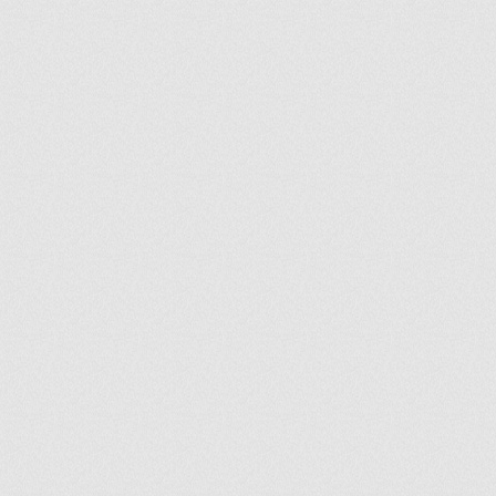
ir
artir
+
lr