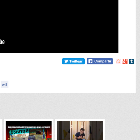
Compartir
Compart
Comp
en
en
en
meneame
Google
tumb
wtf