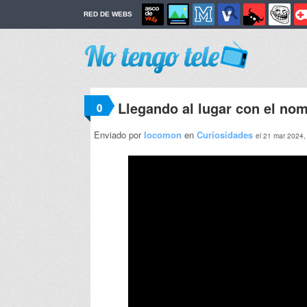
RED DE WEBS
Llegando al lugar con el no
0
Enviado por
locomon
en
Curiosidades
el 21 mar 2024,