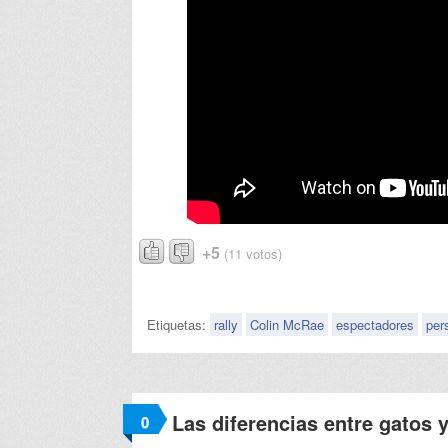
+5
(11 votos)
Etiquetas:
rally
Colin McRae
espectadores
per
Las diferencias entre gatos 
0