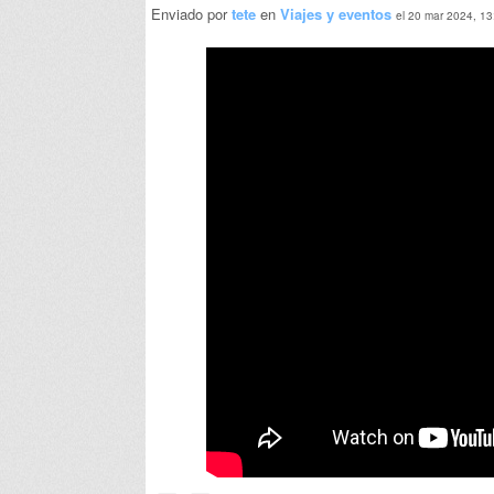
Enviado por
tete
en
Viajes y eventos
el 20 mar 2024, 13