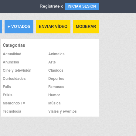
Regístrate
o
INICIAR SESIÓN
+ VOTADOS
ENVIAR VÍDEO
MODERAR
Categorías
Actualidad
Animales
Anuncios
Arte
Cine y televisión
Clásicos
Curiosidades
Deportes
Fails
Famosos
Frikis
Humor
Memondo TV
Música
Tecnología
Viajes y eventos