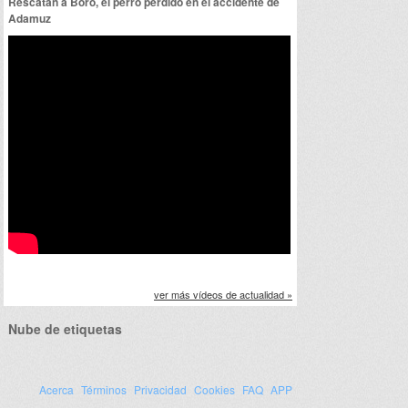
Rescatan a Boro, el perro perdido en el accidente de
Adamuz
ver más vídeos de actualidad »
Nube de etiquetas
Acerca
Términos
Privacidad
Cookies
FAQ
APP