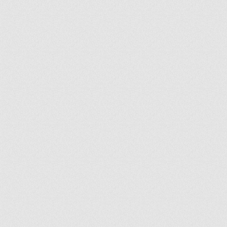
ir
artir
+
lr