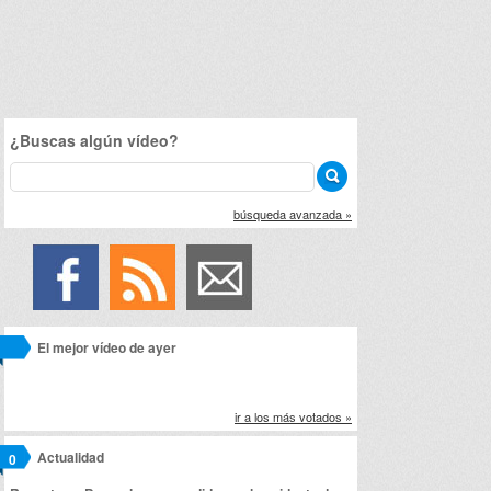
¿Buscas algún vídeo?
búsqueda avanzada »
El mejor vídeo de ayer
ir a los más votados »
Actualidad
0