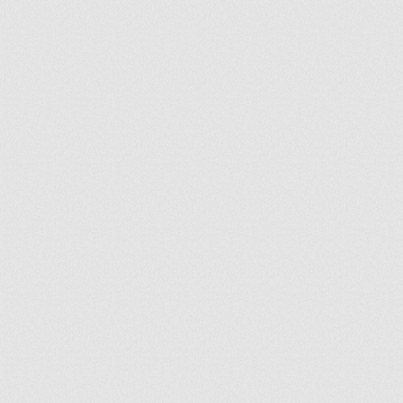
ir
artir
+
lr