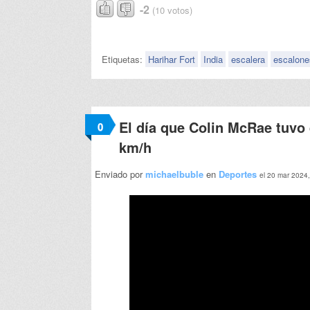
-2
(10 votos)
Etiquetas:
Harihar Fort
India
escalera
escalone
El día que Colin McRae tuvo
0
km/h
Enviado por
michaelbuble
en
Deportes
el 20 mar 2024