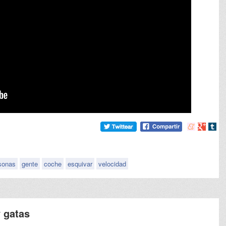
Compartir
Compart
Comp
en
en
en
meneame
Google
tumb
sonas
gente
coche
esquivar
velocidad
y gatas