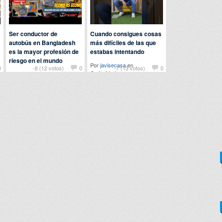
Ser conductor de
Cuando consigues cosas
autobús en Bangladesh
más difíciles de las que
es la mayor profesión de
estabas intentando
riesgo en el mundo
Por
javisecasa
en
0
-8 (12 votos)
0
-7 (13 votos)
0
Curiosidades
Por
john
en
Curiosidades