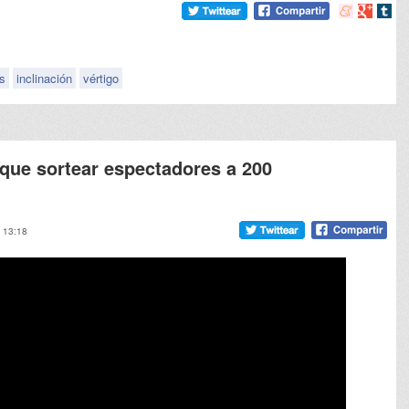
Compartir
Compart
Comp
en
en
en
meneame
Google
tumb
s
inclinación
vértigo
 que sortear espectadores a 200
, 13:18