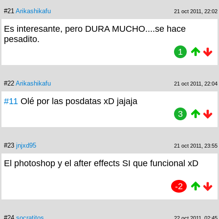
#21
Arikashikafu
21 oct 2011, 22:02
Es interesante, pero DURA MUCHO....se hace
pesadito.
1
#22
Arikashikafu
21 oct 2011, 22:04
#11
Olé por las posdatas xD jajaja
3
#23
jnjxd95
21 oct 2011, 23:55
El photoshop y el after effects SI que funcional xD
-2
#24
socratitos
22 oct 2011, 02:45