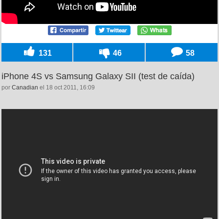
131
46
58
iPhone 4S vs Samsung Galaxy SII (test de caída)
por
Canadian
el 18 oct 2011, 16:09