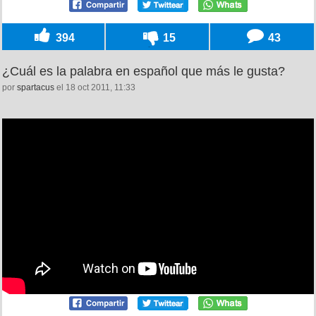
394
15
43
¿Cuál es la palabra en español que más le gusta?
por
spartacus
el 18 oct 2011, 11:33