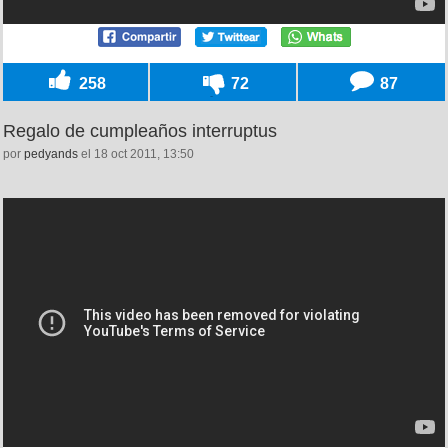
258
72
87
Regalo de cumpleaños interruptus
por
pedyands
el 18 oct 2011, 13:50