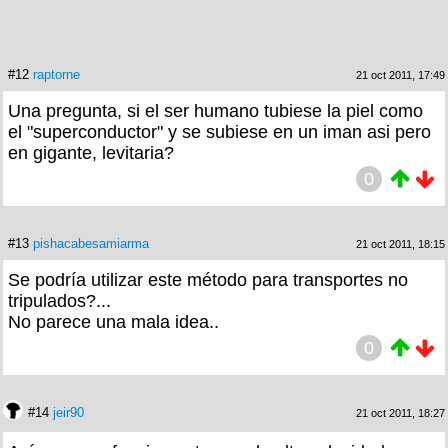
#12
raptorne
21 oct 2011, 17:49
Una pregunta, si el ser humano tubiese la piel como
el "superconductor" y se subiese en un iman asi pero
en gigante, levitaria?
0
#13
pishacabesamiarma
21 oct 2011, 18:15
Se podría utilizar este método para transportes no
tripulados?...
No parece una mala idea..
0
#14
jeir90
21 oct 2011, 18:27