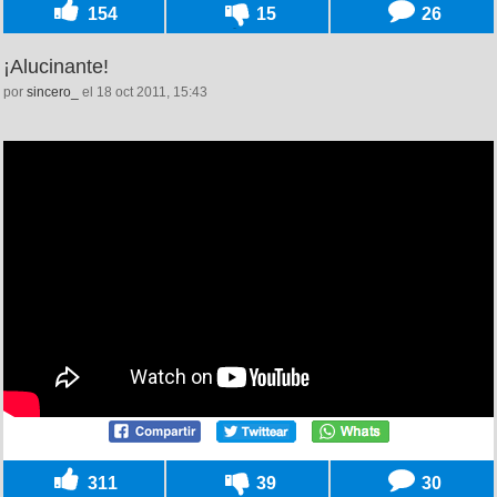
154
15
26
¡Alucinante!
por
sincero_
el 18 oct 2011, 15:43
311
39
30