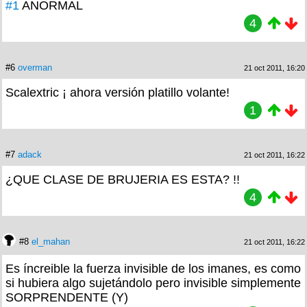
#1
ANORMAL
4
#6
overman
21 oct 2011, 16:20
Scalextric ¡ ahora versión platillo volante!
1
#7
adack
21 oct 2011, 16:22
¿QUE CLASE DE BRUJERIA ES ESTA? !!
4
#8
el_mahan
21 oct 2011, 16:22
Es íncreible la fuerza invisible de los imanes, es como
si hubiera algo sujetándolo pero invisible simplemente
SORPRENDENTE (Y)