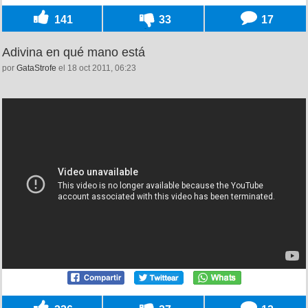
141
33
17
Adivina en qué mano está
por
GataStrofe
el 18 oct 2011, 06:23