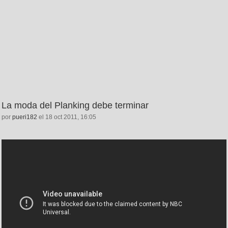
La moda del Planking debe terminar
por
pueri182
el 18 oct 2011, 16:05