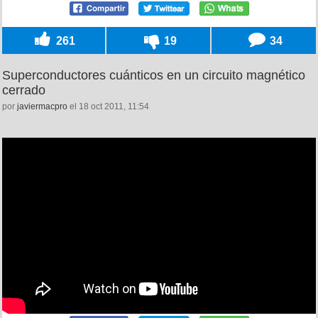
261
19
34
Superconductores cuánticos en un circuito magnético
cerrado
por
javiermacpro
el 18 oct 2011, 11:54