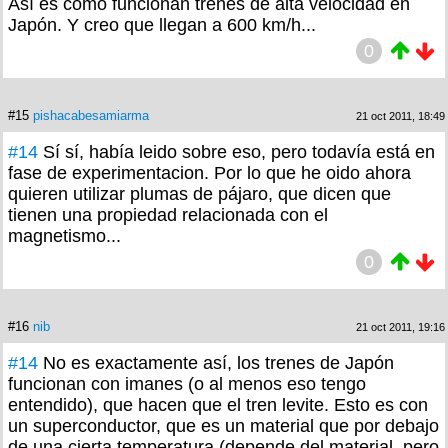
Así es como funcionan trenes de alta velocidad en
Japón. Y creo que llegan a 600 km/h...
0
#15
pishacabesamiarma
21 oct 2011, 18:49
#14
Sí sí, había leido sobre eso, pero todavía está en
fase de experimentacion. Por lo que he oido ahora
quieren utilizar plumas de pájaro, que dicen que
tienen una propiedad relacionada con el
magnetismo...
0
#16
nib
21 oct 2011, 19:16
#14
No es exactamente así, los trenes de Japón
funcionan con imanes (o al menos eso tengo
entendido), que hacen que el tren levite. Esto es con
un superconductor, que es un material que por debajo
de una cierta temperatura (depende del material, pero