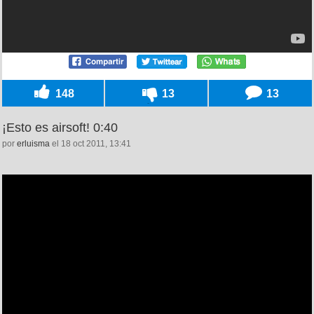
148
13
13
¡Esto es airsoft! 0:40
por
erluisma
el 18 oct 2011, 13:41