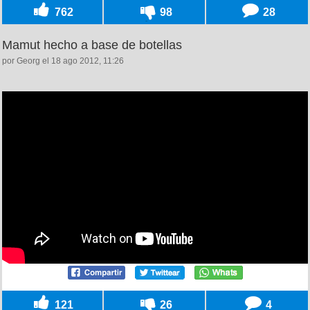
762
98
28
Mamut hecho a base de botellas
por Georg el 18 ago 2012, 11:26
121
26
4