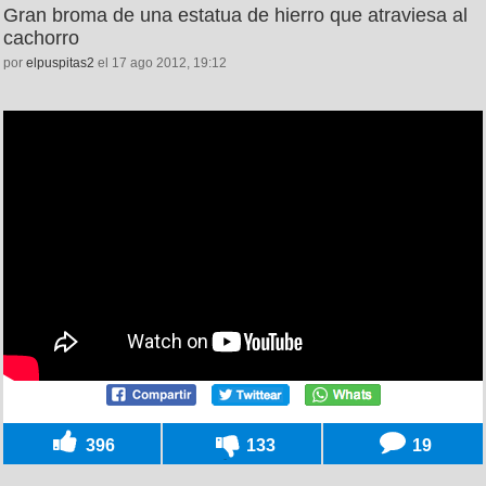
Gran broma de una estatua de hierro que atraviesa al
cachorro
por
elpuspitas2
el 17 ago 2012, 19:12
396
133
19