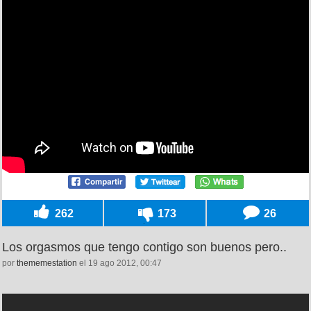
262
173
26
Los orgasmos que tengo contigo son buenos pero..
por
thememestation
el 19 ago 2012, 00:47