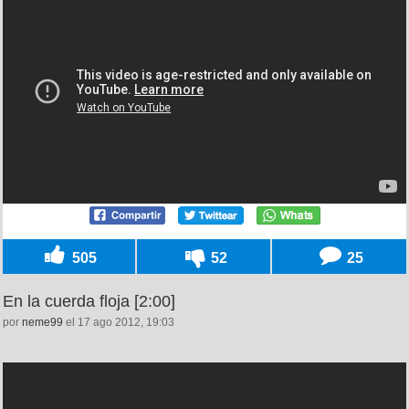
505
52
25
En la cuerda floja [2:00]
por
neme99
el 17 ago 2012, 19:03