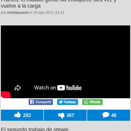
vuelve a la carga
por
mmiiqquueeii
el 18 ago 2012, 01:41
282
367
48
El segundo trabajo de stewie