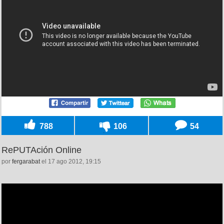
788
106
54
RePUTAción Online
por
fergarabat
el 17 ago 2012, 19:15