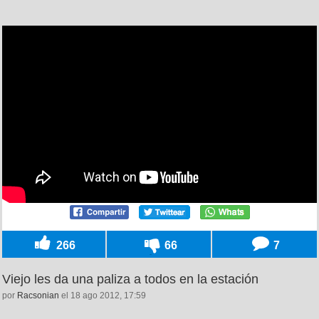
266
66
7
Viejo les da una paliza a todos en la estación
por
Racsonian
el 18 ago 2012, 17:59