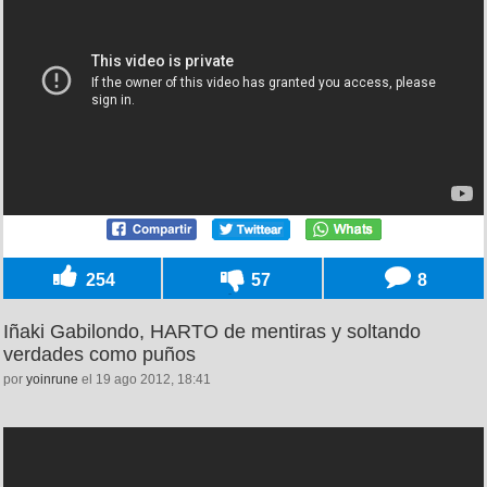
254
57
8
Iñaki Gabilondo, HARTO de mentiras y soltando
verdades como puños
por
yoinrune
el 19 ago 2012, 18:41