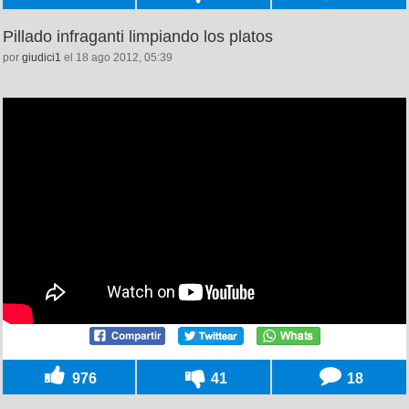
Pillado infraganti limpiando los platos
por
giudici1
el 18 ago 2012, 05:39
976
41
18