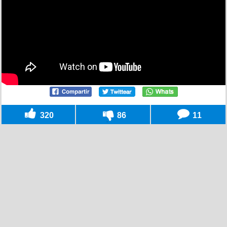
320
86
11