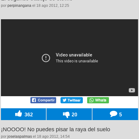
por
perpinangana
el 18 ago 2012, 12:25
362
20
5
¡NOOOO! No puedes pisar la raya del suelo
por
joselaspalmas
el 18 ago 2012, 14:54