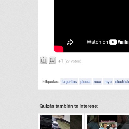
+1
(27 votos)
Etiquetas:
fulguritas
piedra
roca
rayo
electric
Quizás también te interese: