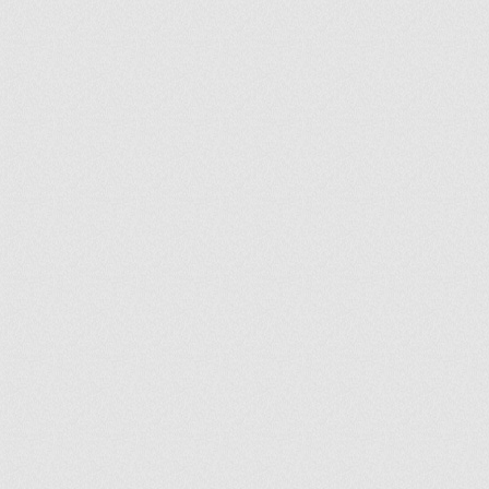
ir
artir
+
lr