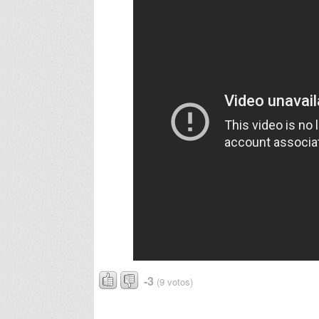
-3
(9 votos)