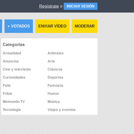
Regístrate
o
INICIAR SESIÓN
+ VOTADOS
ENVIAR VÍDEO
MODERAR
Categorías
Actualidad
Animales
Anuncios
Arte
Cine y televisión
Clásicos
Curiosidades
Deportes
Fails
Famosos
Frikis
Humor
Memondo TV
Música
Tecnología
Viajes y eventos