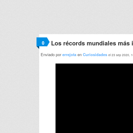
Los récords mundiales más i
0
Enviado por
errejota
en
Curiosidades
el 23 sep 2020, 