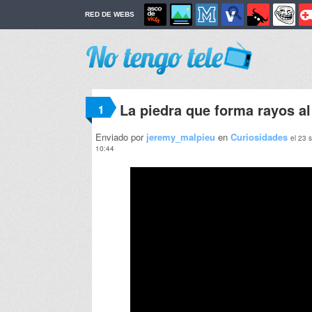
RED DE WEBS
La piedra que forma rayos al
1
Enviado por
jeremy_malpieu
en
Curiosidades
el 23 
10:44