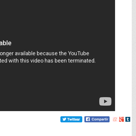
Compartir
Compart
Comp
en
en
en
meneame
Google
tumb