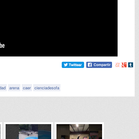
Compartir
Compart
Comp
en
en
en
meneame
Google
tumb
idad
arena
caer
cienciadesofa