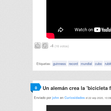
-4
(16 votos)
Etiquetas:
guinness
record
mundial
cubo
rubi
Un alemán crea la 'bicicleta 
0
Enviado por
john
en
Curiosidades
el 22 sep 2020, 10:0