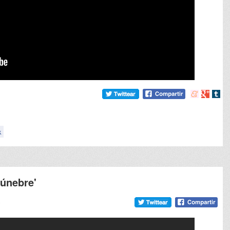
Compartir
Compart
Comp
en
en
en
meneame
Google
tumb
k
fúnebre'
9