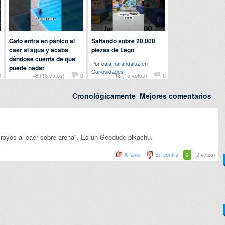
Gato entra en pánico al
Saltando sobre 20.000
caer al agua y acaba
piezas de Lego
dándose cuenta de que
Por
calamarandaluz
en
puede nadar
Curiosidades
0
+8 (16 votos)
0
-13 (15 votos)
0
Por
Baba
en
Animales
Cronológicamente
Mejores comentarios
a rayos al caer sobre arena". Es un Geodude-pikachu.
A favor
En contra
(2 votos)
2