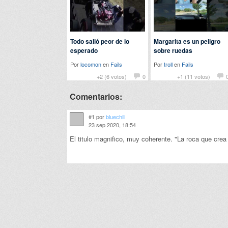
Todo salió peor de lo
Margarita es un peligro
esperado
sobre ruedas
Por
locomon
en
Fails
Por
troll
en
Fails
+2 (6 votos)
0
+1 (11 votos)
Comentarios:
#1 por
bluechili
23 sep 2020, 18:54
El titulo magnifico, muy coherente. "La roca que cre