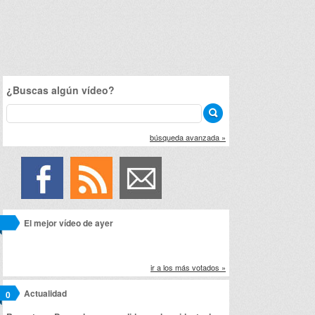
¿Buscas algún vídeo?
búsqueda avanzada »
El mejor vídeo de ayer
ir a los más votados »
Actualidad
0