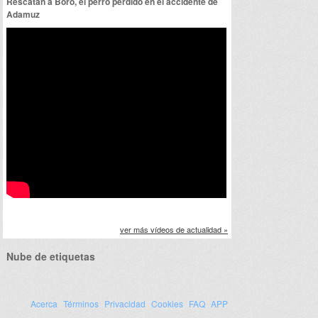
Rescatan a Boro, el perro perdido en el accidente de
Adamuz
ver más vídeos de actualidad »
Nube de etiquetas
Acerca
Términos
Privacidad
Cookies
FAQ
APP