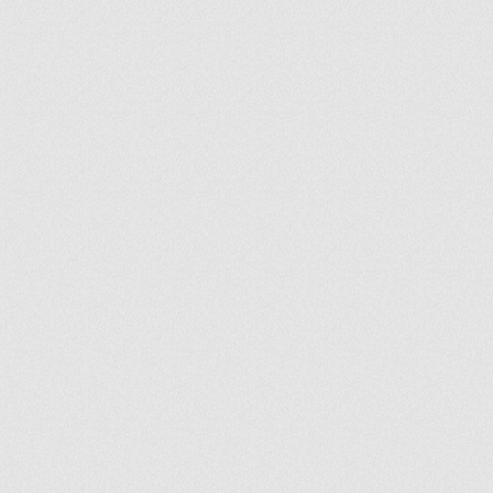
ir
artir
+
lr