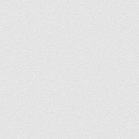
ir
artir
+
lr