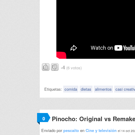
-4
(6 votos)
Etiquetas:
comida
dietas
alimentos
casi creati
Pinocho: Original vs Remak
0
Enviado por
pescaito
en
Cine y televisión
el 14 oct 2