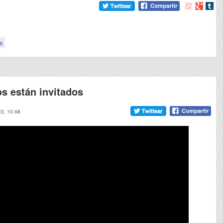
Compartir
Compart
Comp
en
en
en
meneame
Google
tumb
s
os están invitados
22, 10:48