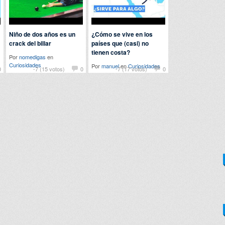
Niño de dos años es un
¿Cómo se vive en los
crack del billar
países que (casi) no
tienen costa?
Por
nomedigas
en
Curiosidades
Por
manuel
en
Curiosidades
0
-7 (15 votos)
0
-7 (17 votos)
0