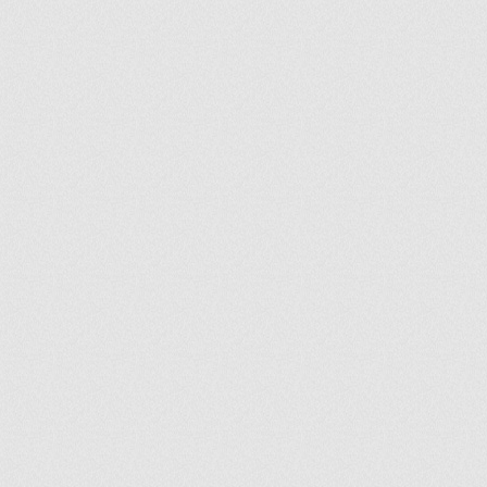
ir
artir
+
lr