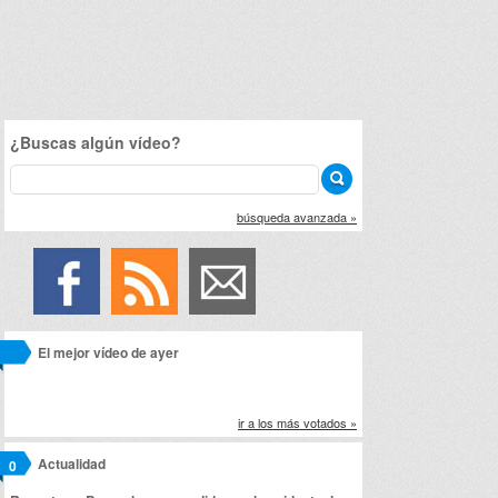
¿Buscas algún vídeo?
búsqueda avanzada »
El mejor vídeo de ayer
ir a los más votados »
Actualidad
0