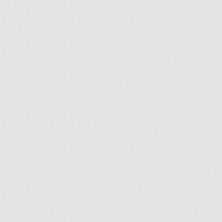
ir
artir
+
lr