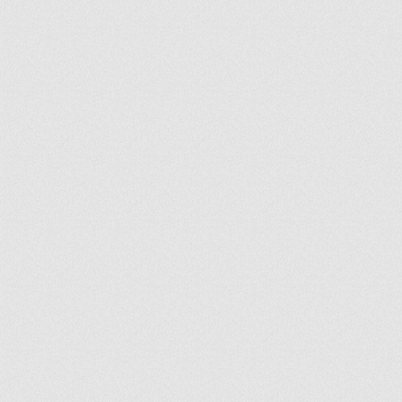
ir
artir
+
lr