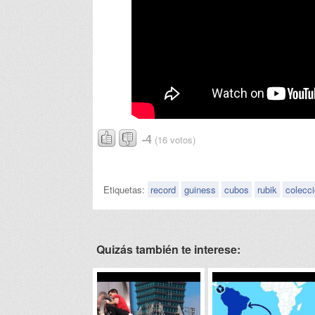
-4
(16 votos)
Etiquetas:
record
guiness
cubos
rubik
colecc
Quizás también te interese: