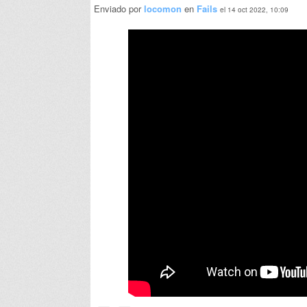
Enviado por
locomon
en
Fails
el 14 oct 2022, 10:09