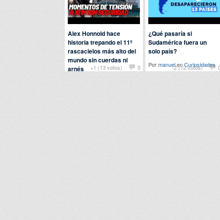
Alex Honnold hace
¿Qué pasaría si
historia trepando el 11º
Sudamérica fuera un
rascacielos más alto del
solo país?
mundo sin cuerdas ni
Por
manuel
en
Curiosidades
+1 (13 votos)
0
-2 (12 votos)
arnés
Por
patatabrava
en
Curiosidades