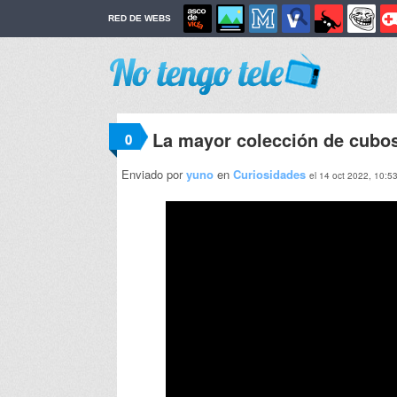
RED DE WEBS
La mayor colección de cubo
0
Enviado por
yuno
en
Curiosidades
el 14 oct 2022, 10:5