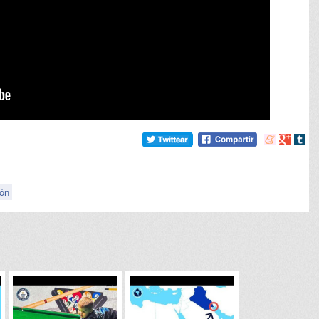
Compartir
Compart
Comp
en
en
en
meneame
Google
tumb
ión