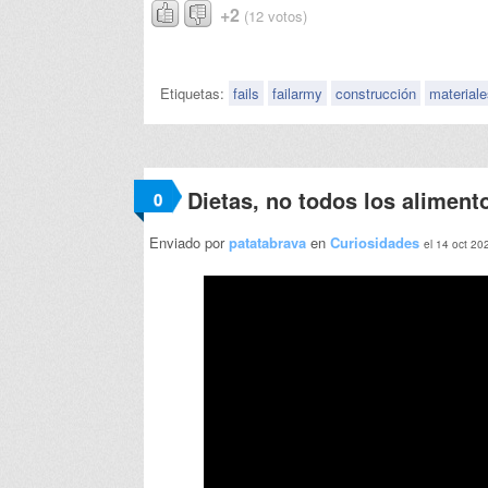
+2
(12 votos)
Etiquetas:
fails
failarmy
construcción
materiale
Dietas, no todos los aliment
0
Enviado por
patatabrava
en
Curiosidades
el 14 oct 20