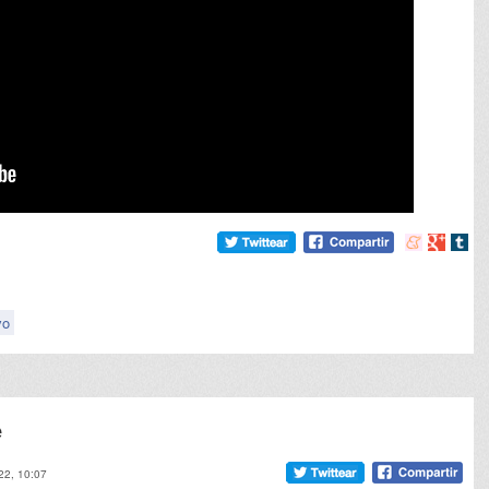
Compartir
Compart
Comp
en
en
en
meneame
Google
tumb
vo
e
022, 10:07