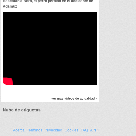
Rescatan a Boro, el perro perdido en el accidente de
Adamuz
ver más vídeos de actualidad »
Nube de etiquetas
Acerca
Términos
Privacidad
Cookies
FAQ
APP