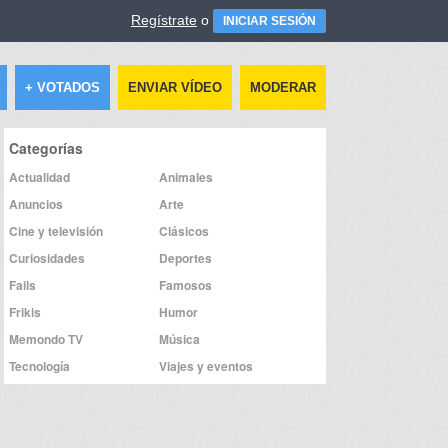
Regístrate
o
INICIAR SESIÓN
+ VOTADOS
ENVIAR VÍDEO
MODERAR
Categorías
Actualidad
Animales
Anuncios
Arte
Cine y televisión
Clásicos
Curiosidades
Deportes
Fails
Famosos
Frikis
Humor
Memondo TV
Música
Tecnología
Viajes y eventos