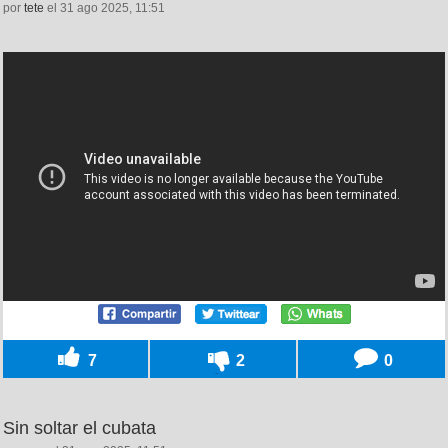
por
tete
el 31 ago 2025, 11:51
7
2
0
Sin soltar el cubata