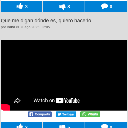
3
8
0
Que me digan dónde es, quiero hacerlo
por
Baba
el 31 ago 2025, 12:05
3
5
0