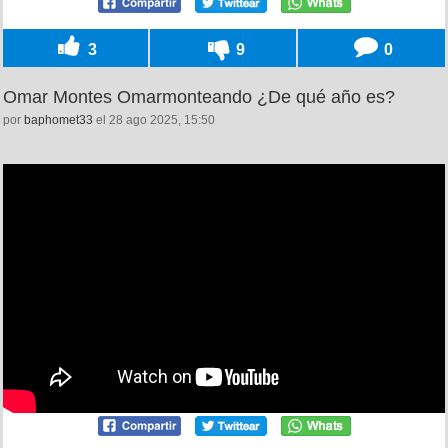
3
9
0
Omar Montes Omarmonteando ¿De qué año es?
por
baphomet33
el 28 ago 2025, 15:50