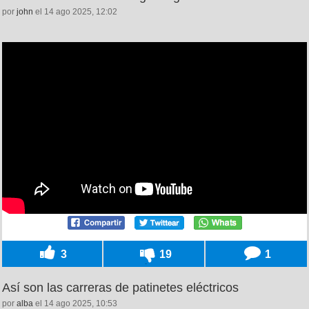
por
john
el 14 ago 2025, 12:02
3
19
1
Así son las carreras de patinetes eléctricos
por
alba
el 14 ago 2025, 10:53