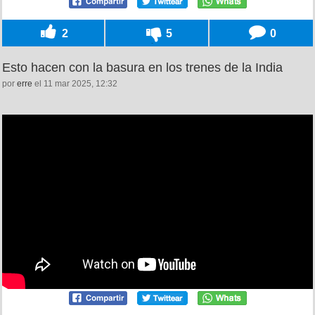
2
5
0
Esto hacen con la basura en los trenes de la India
por
erre
el 11 mar 2025, 12:32