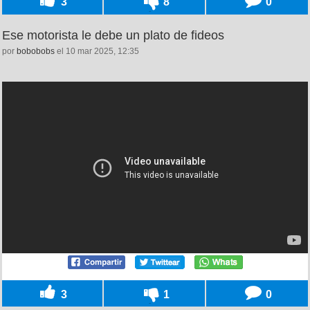
3
8
0
Ese motorista le debe un plato de fideos
por
bobobobs
el 10 mar 2025, 12:35
3
1
0