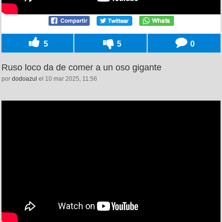
5
5
0
Ruso loco da de comer a un oso gigante
por
dodoazul
el 10 mar 2025, 11:56