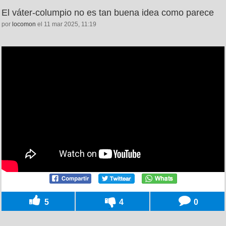
El váter-columpio no es tan buena idea como parece
por
locomon
el 11 mar 2025, 11:19
5
4
0