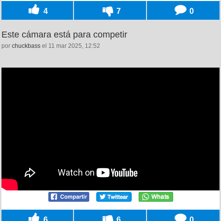
4
7
0
Este cámara está para competir
por
chuckbass
el 11 mar 2025, 12:52
6
6
0