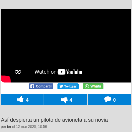
4
4
0
Así despierta un piloto de avioneta a su novia
por
fer
el 12 mar 2025, 10:59