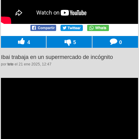
4
5
0
Ibai trabaja en un supermercado de incógnito
por
tete
el 21 ene 2025, 12:47