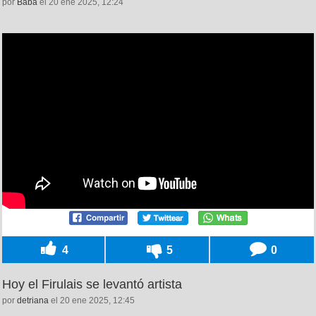
por
Baba
el 20 ene 2025, 12:24
4
5
0
Hoy el Firulais se levantó artista
por
detriana
el 20 ene 2025, 12:45