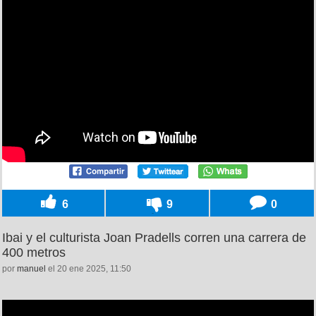
6
9
0
Ibai y el culturista Joan Pradells corren una carrera de
400 metros
por
manuel
el 20 ene 2025, 11:50