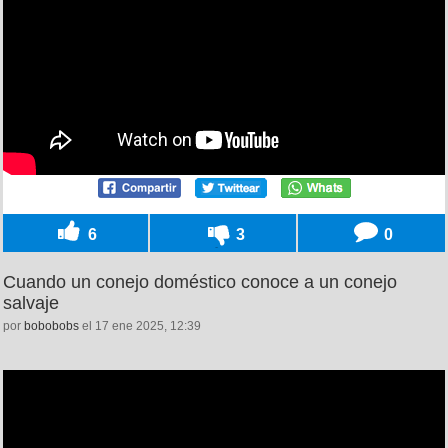
6
3
0
Cuando un conejo doméstico conoce a un conejo
salvaje
por
bobobobs
el 17 ene 2025, 12:39