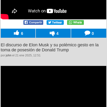
6
4
0
El discurso de Elon Musk y su polémico gesto en la
toma de posesión de Donald Trump
por
john
el 21 ene 2025, 12:51