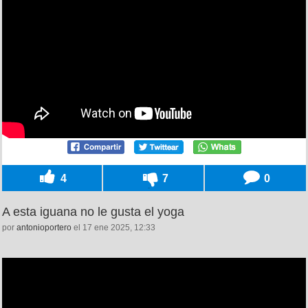
4
7
0
A esta iguana no le gusta el yoga
por
antonioportero
el 17 ene 2025, 12:33