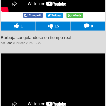
1
15
0
Burbuja congelándose en tiempo real
por
Baba
el 20 ene 2025, 12:22