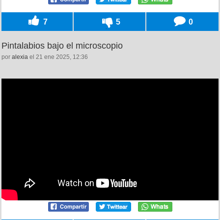
7
5
0
Pintalabios bajo el microscopio
por
alexia
el 21 ene 2025, 12:36