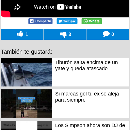
1
3
0
También te gustará:
Tiburón salta encima de un
yate y queda atascado
Si marcas gol tu ex se aleja
para siempre
Los Simpson ahora son DJ de