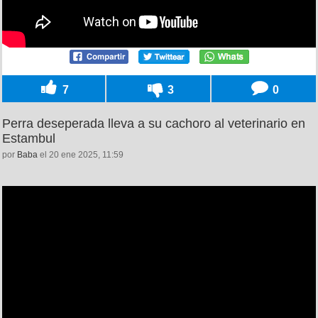
7
3
0
Perra deseperada lleva a su cachoro al veterinario en
Estambul
por
Baba
el 20 ene 2025, 11:59