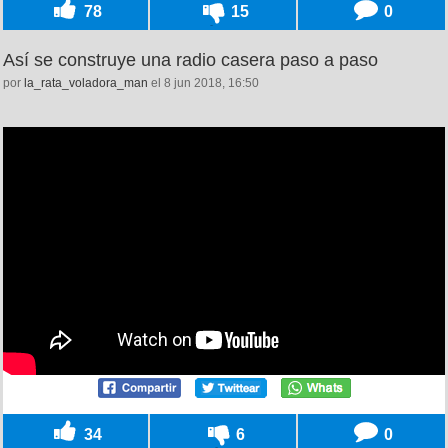
78
15
0
Así se construye una radio casera paso a paso
por
la_rata_voladora_man
el 8 jun 2018, 16:50
34
6
0