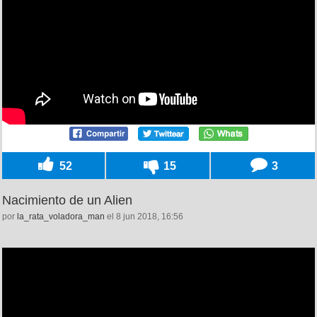
52
15
3
Nacimiento de un Alien
por
la_rata_voladora_man
el 8 jun 2018, 16:56