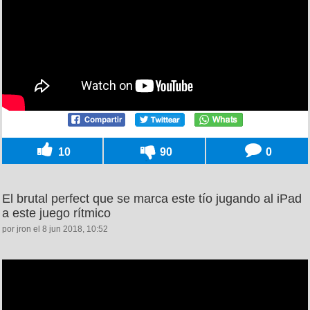
10
90
0
El brutal perfect que se marca este tío jugando al iPad
a este juego rítmico
por jron el 8 jun 2018, 10:52