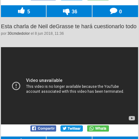
5
36
0
Esta charla de Neil deGrasse te hará cuestionarlo todo
por
30cmdedolor
el 8 jun 2018, 11:36