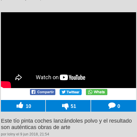
10
51
0
Este tío pinta coches lanzándoles polvo y el resultado
son auténticas obras de arte
por lolny el 9 jun 2018, 21:54