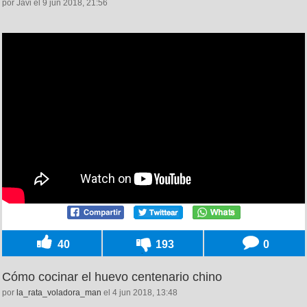
por Javi el 9 jun 2018, 21:56
40
193
0
Cómo cocinar el huevo centenario chino
por
la_rata_voladora_man
el 4 jun 2018, 13:48