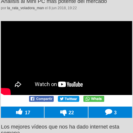
Análisis al Mini PC más potente del mercado
por
la_rata_voladora_man
el 8 jun 2018, 19:22
17
22
3
Los mejores vídeos que nos ha dado internet esta
semana