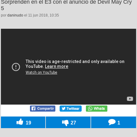
Sorprenden en el E3 con el anuncio de Devil May Cry
5
por
daninudo
el 11 jun 2018, 10:35
19
27
1