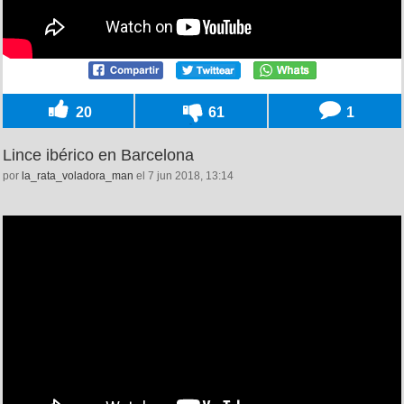
20
61
1
Lince ibérico en Barcelona
por
la_rata_voladora_man
el 7 jun 2018, 13:14