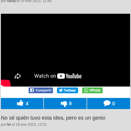
por
saray
el 19 ene 2023, 12:48
4
9
0
No sé quién tuvo esta idea, pero es un genio
por
fer
el 19 ene 2023, 12:51