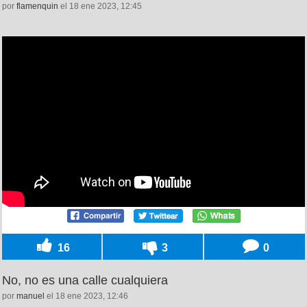
por
flamenquin
el 18 ene 2023, 12:45
16
3
0
No, no es una calle cualquiera
por
manuel
el 18 ene 2023, 12:46