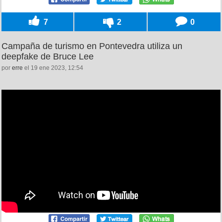
7
2
0
Campaña de turismo en Pontevedra utiliza un
deepfake de Bruce Lee
por
erre
el 19 ene 2023, 12:54