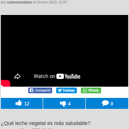
por
calamarandaluz
el 19 ene 2023, 12:57
12
4
0
¿Qué leche vegetal es más saludable?