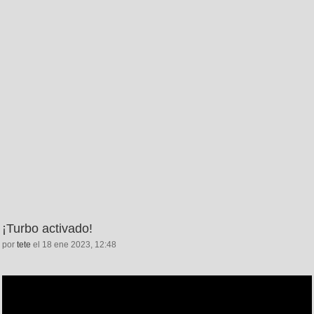
¡Turbo activado!
por
tete
el 18 ene 2023, 12:48