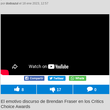
por
dodoazul
el 18 ene 2023, 12:57
8
17
0
El emotivo discurso de Brendan Fraser en los Critics
Choice Awards