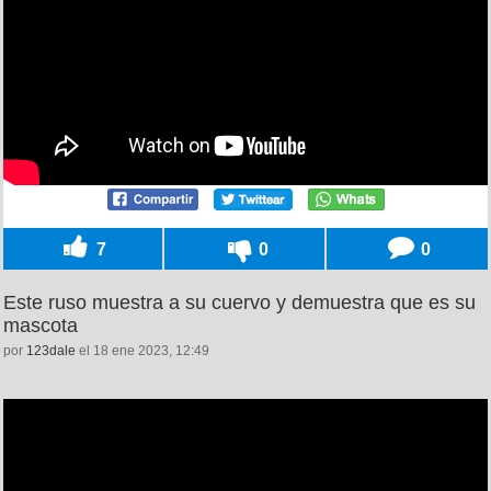
7
0
0
Este ruso muestra a su cuervo y demuestra que es su
mascota
por
123dale
el 18 ene 2023, 12:49