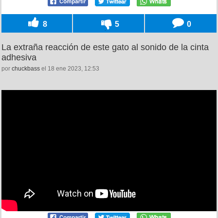
8
5
0
La extraña reacción de este gato al sonido de la cinta
adhesiva
por
chuckbass
el 18 ene 2023, 12:53