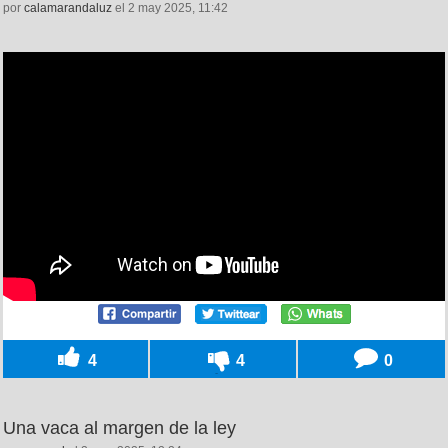
por
calamarandaluz
el 2 may 2025, 11:42
4
4
0
Una vaca al margen de la ley