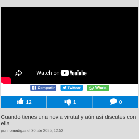
12
1
0
Cuando tienes una novia virutal y aún así discutes con
ella
por
nomedigas
el 30 abr 2025, 12:52