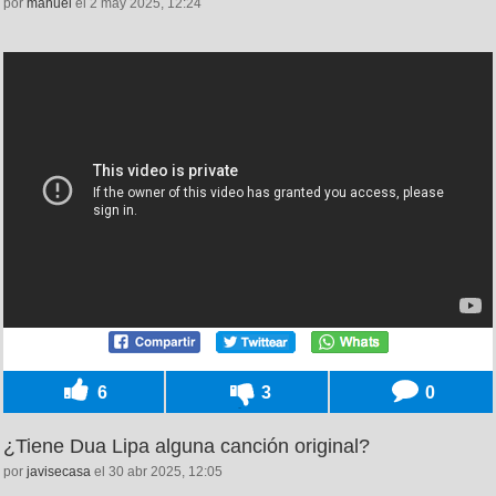
por
manuel
el 2 may 2025, 12:24
6
3
0
¿Tiene Dua Lipa alguna canción original?
por
javisecasa
el 30 abr 2025, 12:05