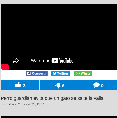
3
6
0
Perro guardián evita que un gato se salte la valla
por
Baba
el 2 may 2025, 11:04