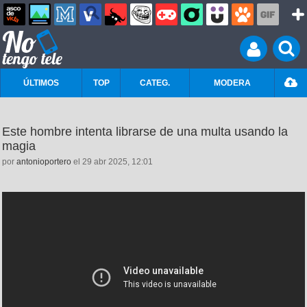
ÚLTIMOS
TOP
CATEG.
MODERA
Este hombre intenta librarse de una multa usando la
magia
por
antonioportero
el 29 abr 2025, 12:01