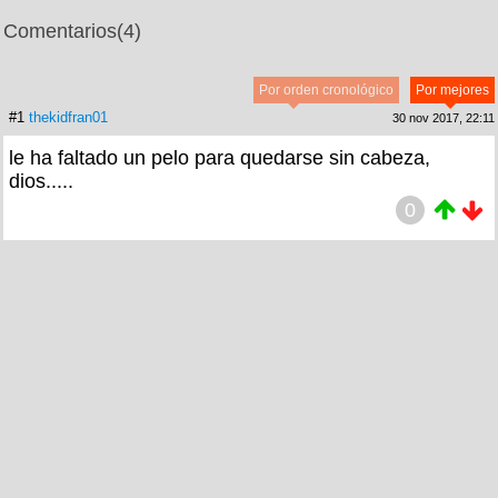
Comentarios
(4)
Por orden cronológico
Por mejores
#1
thekidfran01
30 nov 2017, 22:11
le ha faltado un pelo para quedarse sin cabeza,
dios.....
0